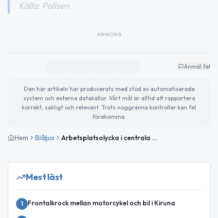
Källa: Polisen
ANNONS
Anmäl fel
Den här artikeln har producerats med stöd av automatiserade
system och externa datakällor. Vårt mål är alltid att rapportera
korrekt, sakligt och relevant. Trots noggranna kontroller kan fel
förekomma.
Hem
Blåljus
Arbetsplatsolycka i centrala Kiruna – kvinna föll under arbete
Mest läst
Frontalkrock mellan motorcykel och bil i Kiruna
1