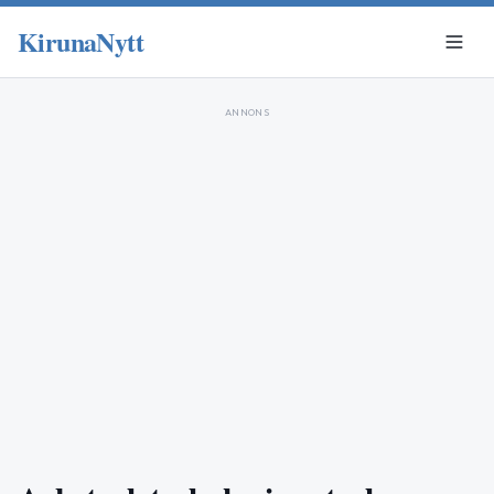
KirunaNytt
ANNONS