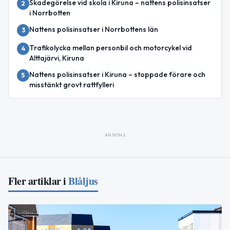
Skadegörelse vid skola i Kiruna – nattens polisinsatser
2
i Norrbotten
Nattens polisinsatser i Norrbottens län
3
Trafikolycka mellan personbil och motorcykel vid
4
Alttajärvi, Kiruna
Nattens polisinsatser i Kiruna – stoppade förare och
5
misstänkt grovt rattfylleri
ANNONS
Fler artiklar i
Blåljus