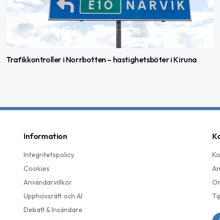
Trafikkontroller i Norrbotten – hastighetsböter i Kiruna
Information
K
Integritetspolicy
Ko
Cookies
An
Användarvillkor
Om
Upphovsrätt och AI
Ti
Debatt & Insändare