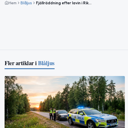
Hem
Blåljus
Fjällräddning efter lavin i Riksgränsen – ingen skadad
Fler artiklar i
Blåljus