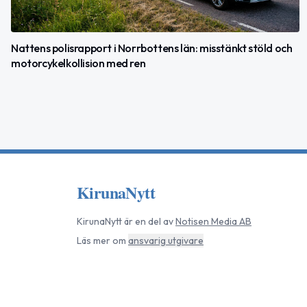
Nattens polisrapport i Norrbottens län: misstänkt stöld och
motorcykelkollision med ren
KirunaNytt
KirunaNytt
är en del av
Notisen Media AB
Läs mer om
ansvarig utgivare