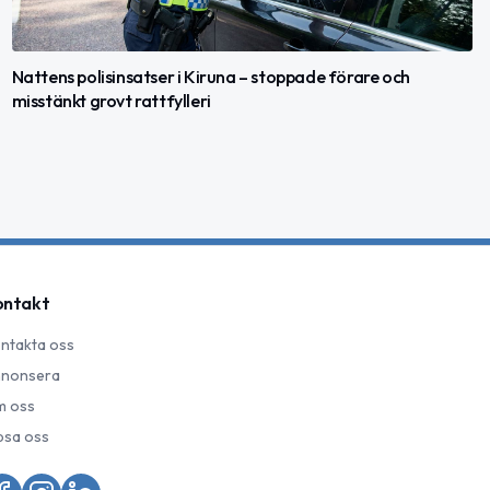
Nattens polisinsatser i Kiruna – stoppade förare och
misstänkt grovt rattfylleri
ontakt
ntakta oss
nonsera
 oss
psa oss