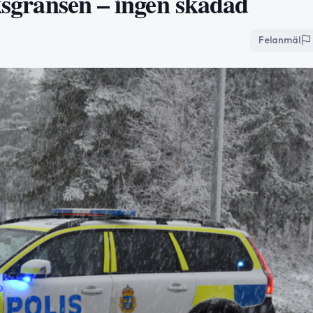
iksgränsen – ingen skadad
Felanmäl