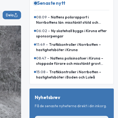
Senaste nytt
Dela
08:09
–
Nattens polisrapport i
Norrbottens län: misstänkt stöld och
motorcykelkollision med ren
06:02
–
Ny skatehall byggs i Kiruna efter
sponsorpengar
11:49
–
Trafikkontroller i Norrbotten –
hastighetsböter i Kiruna
08:47
–
Nattens polisinsatser i Kiruna –
stoppade förare och misstänkt grovt
rattfylleri
15:08
–
Trafikkontroller i Norrbotten –
hastighetsböter i Boden och Luleå
Nyhetsbrev
Få de senaste nyheterna direkt i din inkorg.