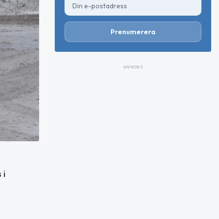
Prenumerera
ANNONS
 i