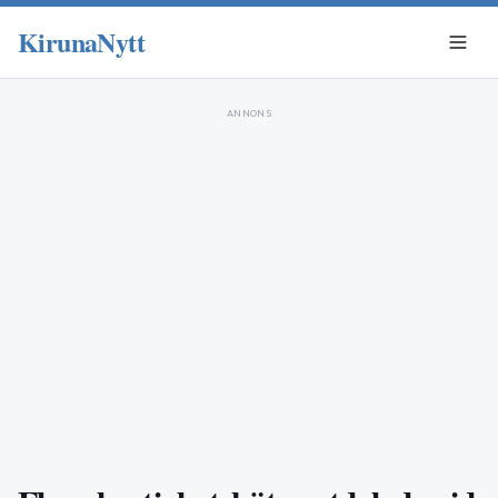
KirunaNytt
ANNONS