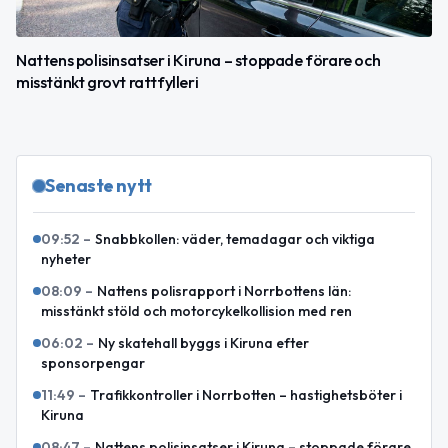
Nattens polisinsatser i Kiruna – stoppade förare och
misstänkt grovt rattfylleri
Senaste nytt
09:52
–
Snabbkollen: väder, temadagar och viktiga
nyheter
08:09
–
Nattens polisrapport i Norrbottens län:
misstänkt stöld och motorcykelkollision med ren
06:02
–
Ny skatehall byggs i Kiruna efter
sponsorpengar
11:49
–
Trafikkontroller i Norrbotten – hastighetsböter i
Kiruna
08:47
–
Nattens polisinsatser i Kiruna – stoppade förare