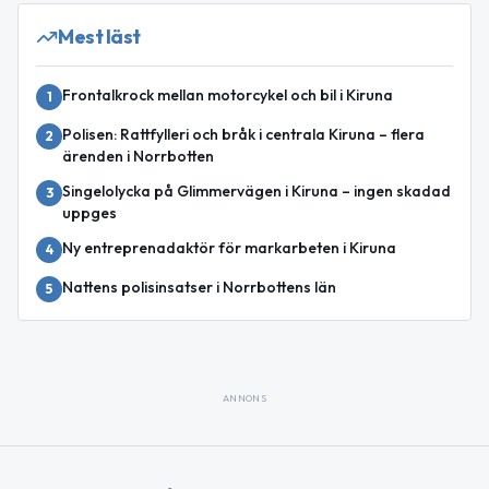
Mest läst
Frontalkrock mellan motorcykel och bil i Kiruna
1
Polisen: Rattfylleri och bråk i centrala Kiruna – flera
2
ärenden i Norrbotten
Singelolycka på Glimmervägen i Kiruna – ingen skadad
3
uppges
Ny entreprenadaktör för markarbeten i Kiruna
4
Nattens polisinsatser i Norrbottens län
5
ANNONS