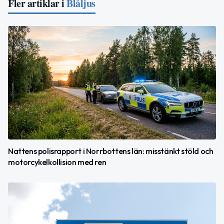
Fler artiklar i
Blåljus
Nattens polisrapport i Norrbottens län: misstänkt stöld och
motorcykelkollision med ren