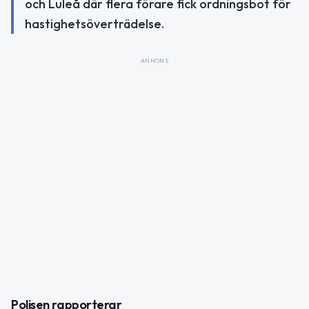
och Luleå där flera förare fick ordningsbot för
hastighetsöverträdelse.
ANNONS
Polisen rapporterar