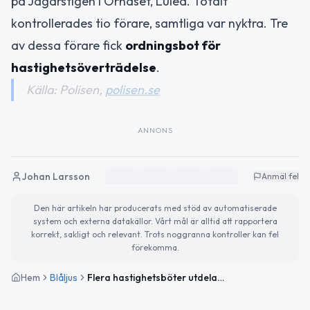
på Jägarstigen i Örnäset, Luleå. Totalt
kontrollerades tio förare, samtliga var nyktra. Tre
av dessa förare fick
ordningsbot för
hastighetsöverträdelse
.
Källa: Polisen,
polisen.se
ANNONS
Johan Larsson
Anmäl fel
Den här artikeln har producerats med stöd av automatiserade
system och externa datakällor. Vårt mål är alltid att rapportera
korrekt, sakligt och relevant. Trots noggranna kontroller kan fel
förekomma.
Hem
Blåljus
Flera hastighetsböter utdelade vid trafikkontroller i Norrbotten