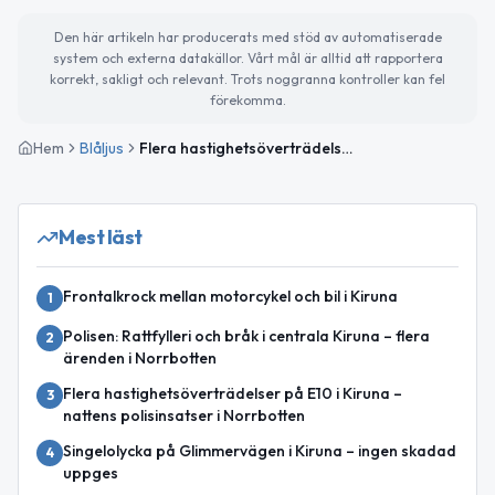
Den här artikeln har producerats med stöd av automatiserade
system och externa datakällor. Vårt mål är alltid att rapportera
korrekt, sakligt och relevant. Trots noggranna kontroller kan fel
förekomma.
Hem
Blåljus
Flera hastighetsöverträdelser och nykterhetskontroller i Norrbottens län
Mest läst
Frontalkrock mellan motorcykel och bil i Kiruna
1
Polisen: Rattfylleri och bråk i centrala Kiruna – flera
2
ärenden i Norrbotten
Flera hastighetsöverträdelser på E10 i Kiruna –
3
nattens polisinsatser i Norrbotten
Singelolycka på Glimmervägen i Kiruna – ingen skadad
4
uppges