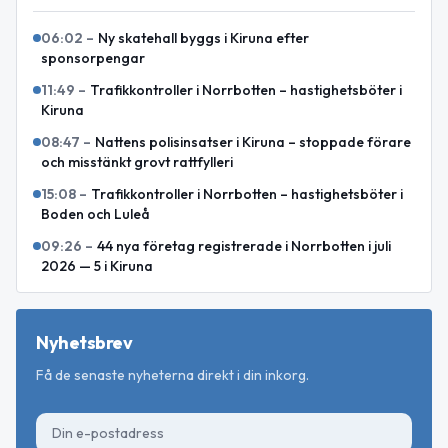
06:02
–
Ny skatehall byggs i Kiruna efter
sponsorpengar
11:49
–
Trafikkontroller i Norrbotten – hastighetsböter i
Kiruna
08:47
–
Nattens polisinsatser i Kiruna – stoppade förare
och misstänkt grovt rattfylleri
15:08
–
Trafikkontroller i Norrbotten – hastighetsböter i
Boden och Luleå
09:26
–
44 nya företag registrerade i Norrbotten i juli
2026 — 5 i Kiruna
Nyhetsbrev
Få de senaste nyheterna direkt i din inkorg.