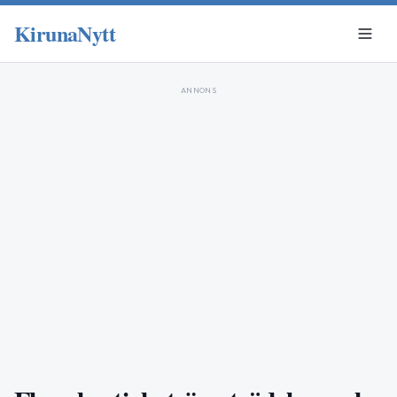
KirunaNytt
ANNONS