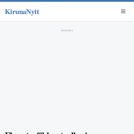
KirunaNytt
ANNONS