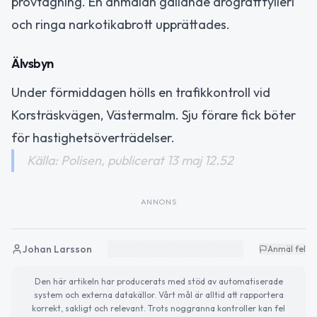
provtagning. En anmälan gällande drograttfylleri
och ringa narkotikabrott upprättades.
Älvsbyn
Under förmiddagen hölls en trafikkontroll vid
Korsträskvägen, Västermalm. Sju förare fick böter
för hastighetsöverträdelser.
Källa: Polisen, publicerat 13 maj 12.52
ANNONS
Johan Larsson
Anmäl fel
Den här artikeln har producerats med stöd av automatiserade
system och externa datakällor. Vårt mål är alltid att rapportera
korrekt, sakligt och relevant. Trots noggranna kontroller kan fel