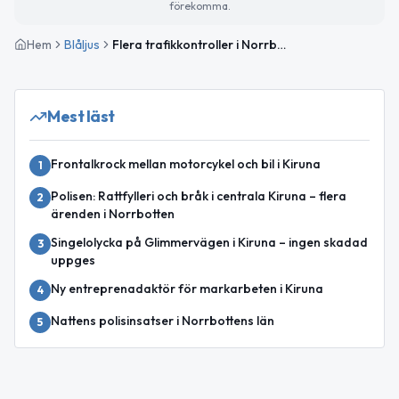
förekomma.
Hem
Blåljus
Flera trafikkontroller i Norrbotten – böter för hastighet och narkotikapåverkan
Mest läst
Frontalkrock mellan motorcykel och bil i Kiruna
1
Polisen: Rattfylleri och bråk i centrala Kiruna – flera
2
ärenden i Norrbotten
Singelolycka på Glimmervägen i Kiruna – ingen skadad
3
uppges
Ny entreprenadaktör för markarbeten i Kiruna
4
Nattens polisinsatser i Norrbottens län
5