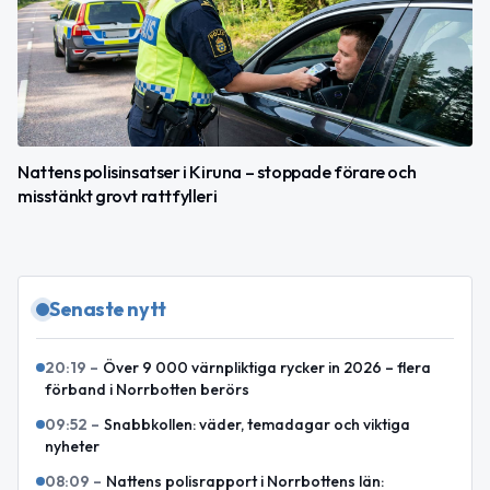
Nattens polisinsatser i Kiruna – stoppade förare och
misstänkt grovt rattfylleri
Senaste nytt
20:19
–
Över 9 000 värnpliktiga rycker in 2026 – flera
förband i Norrbotten berörs
09:52
–
Snabbkollen: väder, temadagar och viktiga
nyheter
08:09
–
Nattens polisrapport i Norrbottens län: