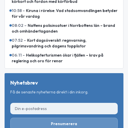
körkort och fordon med körförbud
10:58
–
Kiruna i rörelse: Vad stadsomvandlingen betyder
för vår vardag
08:02
–
Nattens polisinsatser i Norrbottens län – brand
och omhändertaganden
07:52
–
Kort dagsöversikt: regnvarning,
pilgrimsvandring och dagens topplistor
06:11
–
Helikopterturismen ökar i fjällen – krav på
reglering och oro för renar
Nyhetsbrev
Få de senaste nyheterna direkt i din inkorg.
Prenumerera