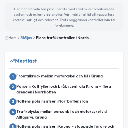
Den här artikeln har producerats med stöd av automatiserade
system och externa datakällor. Vårt mål är alltid att rapportera
korrekt, sakligt och relevant. Trots noggranna kontroller kan fel
förekomma.
Hem
Blåljus
Flera trafikkontroller i Norrbotten – misstanke om drograttfylleri och olovlig körning
Mest läst
Frontalkrock mellan motorcykel och bil i Kiruna
1
Polisen: Rattfylleri och bråk i centrala Kiruna – flera
2
ärenden i Norrbotten
Nattens polisinsatser i Norrbottens län
3
Trafikolycka mellan personbil och motorcykel vid
4
Alttajärvi, Kiruna
Nattens polisinsatser i Kiruna – stoppade förare och
5