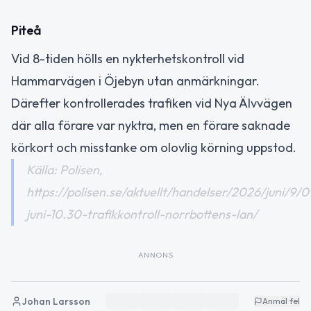
Piteå
Vid 8-tiden hölls en nykterhetskontroll vid
Hammarvägen i Öjebyn utan anmärkningar.
Därefter kontrollerades trafiken vid Nya Älvvägen
där alla förare var nyktra, men en förare saknade
körkort och misstanke om olovlig körning uppstod.
Källa: Polisen,
https://polisen.se/aktuellt/handelser/2026/juni/9/0
juni-10.30-trafikkontroll-norrbottens-lan/
ANNONS
Johan Larsson
Anmäl fel