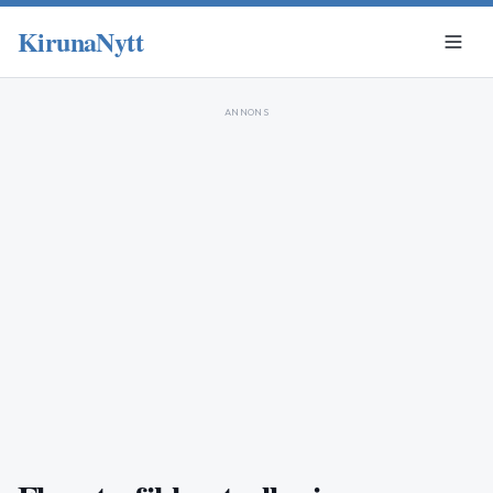
KirunaNytt
ANNONS