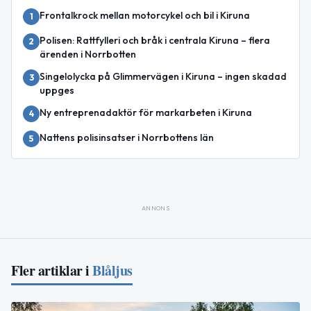
Frontalkrock mellan motorcykel och bil i Kiruna
1
Polisen: Rattfylleri och bråk i centrala Kiruna – flera
2
ärenden i Norrbotten
Singelolycka på Glimmervägen i Kiruna – ingen skadad
3
uppges
Ny entreprenadaktör för markarbeten i Kiruna
4
Nattens polisinsatser i Norrbottens län
5
ANNONS
Fler artiklar i
Blåljus