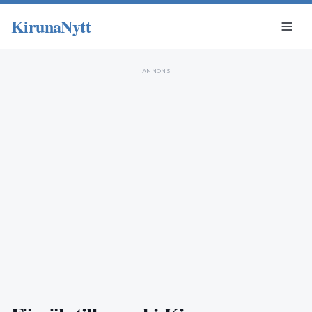
KirunaNytt
ANNONS