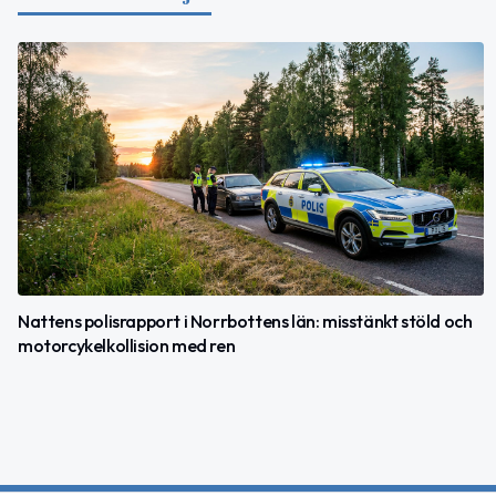
Nattens polisrapport i Norrbottens län: misstänkt stöld och
motorcykelkollision med ren