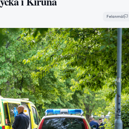
lycka i Kiruna
Felanmäl