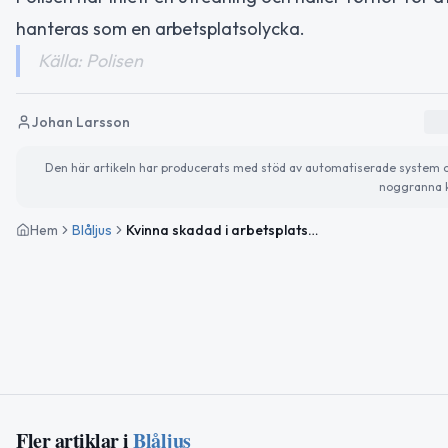
hanteras som en arbetsplatsolycka.
Källa: Polisen
Johan Larsson
Den här artikeln har producerats med stöd av automatiserade system och 
noggranna k
Hem
Blåljus
Kvinna skadad i arbetsplatsolycka i Kiruna
Fler artiklar i
Blåljus