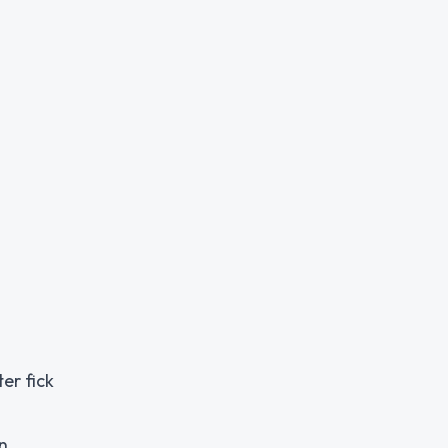
er fick
n