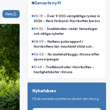
Senaste nytt
Dela
20:19
–
Över 9 000 värnpliktiga rycker in
2026 – flera förband i Norrbotten berörs
09:52
–
Snabbkollen: väder, temadagar
och viktiga nyheter
08:09
–
Nattens polisrapport i
Norrbottens län: misstänkt stöld och
motorcykelkollision med ren
06:02
–
Ny skatehall byggs i Kiruna efter
sponsorpengar
11:49
–
Trafikkontroller i Norrbotten –
hastighetsböter i Kiruna
Nyhetsbrev
Få de senaste nyheterna direkt i din inkorg.