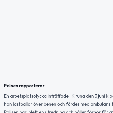
Polisen rapporterar
En arbetsplatsolycka inträffade i Kiruna den 3 juni klo
hon lastpallar över benen och fördes med ambulans ti
Polisen har inlett en utredning och håller förhör för