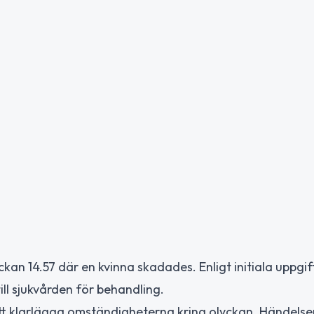
ckan 14.57 där en kvinna skadades. Enligt initiala uppgift
ll sjukvården för behandling.
 att klarlägga omständigheterna kring olyckan. Händelse