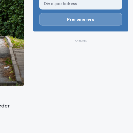
Prenumerera
ANNONS
reder