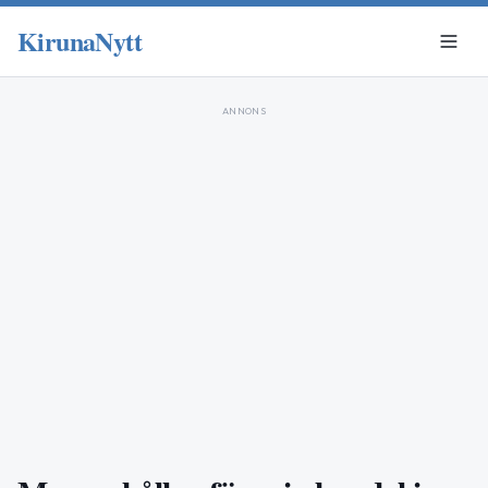
KirunaNytt
ANNONS