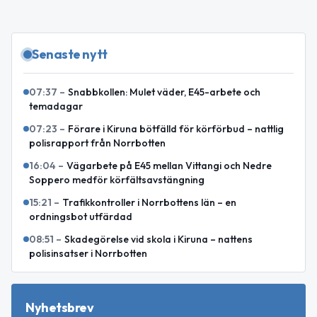
Senaste nytt
07:37
–
Snabbkollen: Mulet väder, E45-arbete och
temadagar
07:23
–
Förare i Kiruna bötfälld för körförbud – nattlig
polisrapport från Norrbotten
16:04
–
Vägarbete på E45 mellan Vittangi och Nedre
Soppero medför körfältsavstängning
15:21
–
Trafikkontroller i Norrbottens län – en
ordningsbot utfärdad
08:51
–
Skadegörelse vid skola i Kiruna – nattens
polisinsatser i Norrbotten
Nyhetsbrev