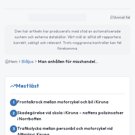
Anmäl fel
Den här artikeln har producerats med stöd av automatiserade
system och externa datakällor. Vårt mål är alltid att rapportera
korrekt, sakligt och relevant. Trots noggranna kontroller kan fel
förekomma.
Hem
Blåljus
Man anhållen för misshandel i Älvsbyn – trafikkontroll i Luleå
Mest läst
Frontalkrock mellan motorcykel och bil i Kiruna
1
Skadegörelse vid skola i Kiruna – nattens polisinsatser
2
i Norrbotten
Trafikolycka mellan personbil och motorcykel vid
3
Alttajärvi, Kiruna