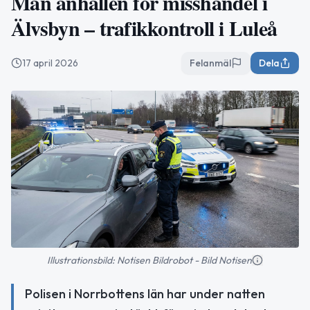
Man anhållen för misshandel i
Älvsbyn – trafikkontroll i Luleå
17 april 2026
Felanmäl
Dela
Illustrationsbild: Notisen Bildrobot - Bild Notisen
Polisen i Norrbottens län har under natten