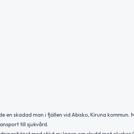
de en skadad man i fjällen vid Abisko, Kiruna kommun.
sport till sjukvård.
äddningstjänst med stöd av lagen om skydd mot olyckor 