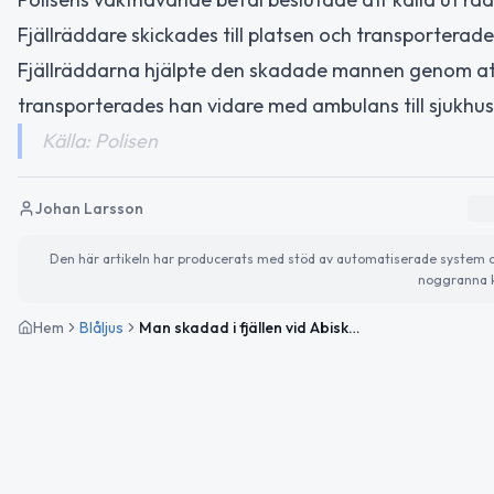
Fjällräddare skickades till platsen och transporterade
Fjällräddarna hjälpte den skadade mannen genom att b
transporterades han vidare med ambulans till sjukhus
Källa: Polisen
Johan Larsson
Den här artikeln har producerats med stöd av automatiserade system och 
noggranna k
Hem
Blåljus
Man skadad i fjällen vid Abisko – fjällräddning genomförd