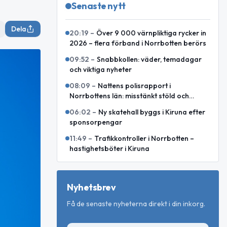
Senaste nytt
Dela
20:19
–
Över 9 000 värnpliktiga rycker in
2026 – flera förband i Norrbotten berörs
09:52
–
Snabbkollen: väder, temadagar
och viktiga nyheter
08:09
–
Nattens polisrapport i
Norrbottens län: misstänkt stöld och
motorcykelkollision med ren
06:02
–
Ny skatehall byggs i Kiruna efter
sponsorpengar
11:49
–
Trafikkontroller i Norrbotten –
hastighetsböter i Kiruna
Nyhetsbrev
Få de senaste nyheterna direkt i din inkorg.