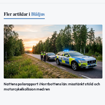
Fler artiklar i
Blåljus
Nattens polisrapport i Norrbottens län: misstänkt stöld och
motorcykelkollision med ren