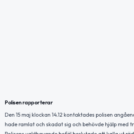
Polisen rapporterar
Den 15 maj klockan 14.12 kontaktades polisen angåen
hade ramlat och skadat sig och behövde hjälp med tran
Polisens vakthavande befäl beslutade att kalla ut r