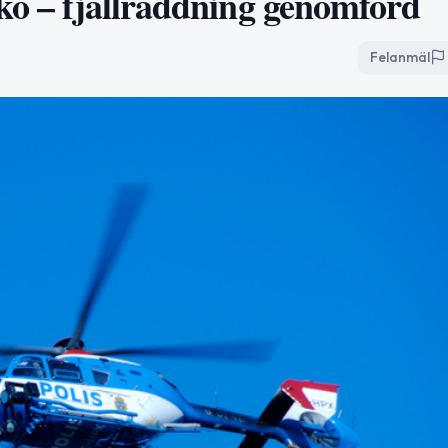
sko – fjällräddning genomförd
Felanmäl