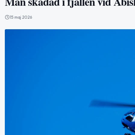
Man skadad i fjällen vid Abi
15 maj 2026