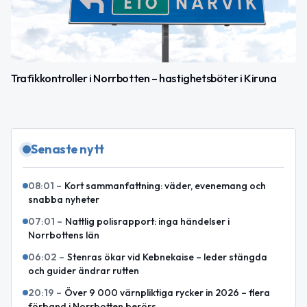
Trafikkontroller i Norrbotten – hastighetsböter i Kiruna
Senaste nytt
08:01
–
Kort sammanfattning: väder, evenemang och
snabba nyheter
07:01
–
Nattlig polisrapport: inga händelser i
Norrbottens län
06:02
–
Stenras ökar vid Kebnekaise – leder stängda
och guider ändrar rutten
20:19
–
Över 9 000 värnpliktiga rycker in 2026 – flera
förband i Norrbotten berörs