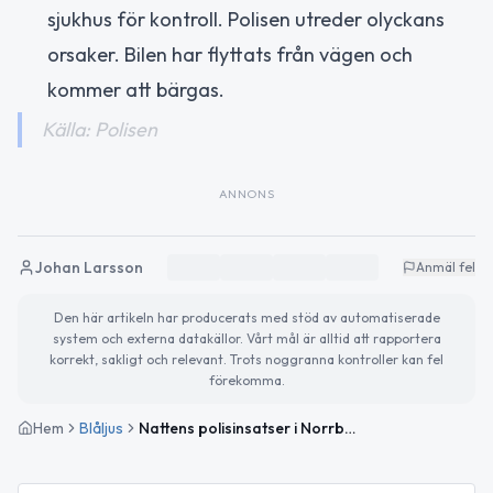
sjukhus för kontroll. Polisen utreder olyckans
orsaker. Bilen har flyttats från vägen och
kommer att bärgas.
Källa: Polisen
ANNONS
Johan Larsson
Anmäl fel
Den här artikeln har producerats med stöd av automatiserade
system och externa datakällor. Vårt mål är alltid att rapportera
korrekt, sakligt och relevant. Trots noggranna kontroller kan fel
förekomma.
Hem
Blåljus
Nattens polisinsatser i Norrbotten – misshandel, rattfylleri och trafikolycka