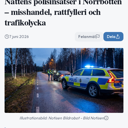
Nattens polisinsatser i Norrbotten
– misshandel, rattfylleri och
trafikolycka
7 juni 2026
Felanmäl
Dela
Illustrationsbild: Notisen Bildrobot - Bild Notisen