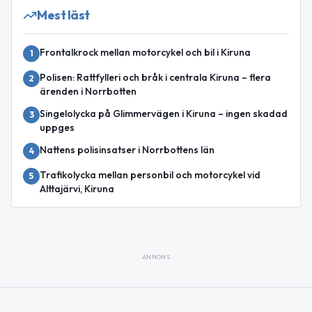
Mest läst
Frontalkrock mellan motorcykel och bil i Kiruna
1
Polisen: Rattfylleri och bråk i centrala Kiruna – flera
2
ärenden i Norrbotten
Singelolycka på Glimmervägen i Kiruna – ingen skadad
3
uppges
Nattens polisinsatser i Norrbottens län
4
Trafikolycka mellan personbil och motorcykel vid
5
Alttajärvi, Kiruna
ANNONS