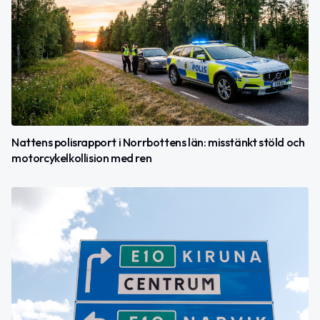
Nattens polisrapport i Norrbottens län: misstänkt stöld och
motorcykelkollision med ren