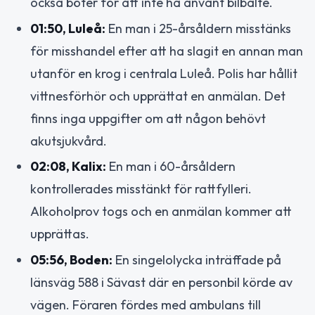
också böter för att inte ha använt bilbälte.
01:50, Luleå:
En man i 25-årsåldern misstänks
för misshandel efter att ha slagit en annan man
utanför en krog i centrala Luleå. Polis har hållit
vittnesförhör och upprättat en anmälan. Det
finns inga uppgifter om att någon behövt
akutsjukvård.
02:08, Kalix:
En man i 60-årsåldern
kontrollerades misstänkt för rattfylleri.
Alkoholprov togs och en anmälan kommer att
upprättas.
05:56, Boden:
En singelolycka inträffade på
länsväg 588 i Sävast där en personbil körde av
vägen. Föraren fördes med ambulans till