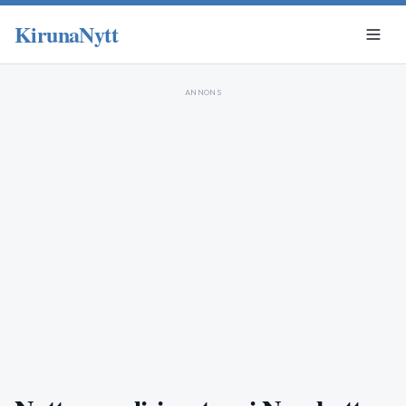
KirunaNytt
ANNONS