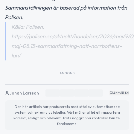
Sammanställningen är baserad på information från
Polisen.
Källa: Polisen,
https://polisen.se/aktuellt/handelser/2026/maj/9/0
maj-08.15-sammanfattning-natt-norrbottens-
lan/
ANNONS
Johan Larsson
Anmäl fel
Den här artikeln har producerats med stöd av automatiserade
system och externa datakällor. Vårt mål är alltid att rapportera
korrekt, sakligt och relevant. Trots noggranna kontroller kan fel
förekomma.