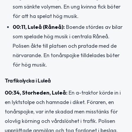
som sänkte volymen. En ung kvinna fick böter
för att ha spelat hög musik.
00:11, Luleå (Råneå):
Boende stördes av bilar
som spelade hög musik i centrala Råneå.
Polisen åkte till platsen och pratade med de
närvarande. En tonårspojke tilldelades böter
för hög musik.
Trafikolycka i Luleå
00:34, Storheden, Luleå:
En a-traktor körde in i
en lyktstolpe och hamnade i diket. Föraren, en
tonårspojke, var inte skadad men misstänks för
olovlig körning och vårdslöshet i trafik. Polisen
upprättade anmälan och tog fordonet i beslag.