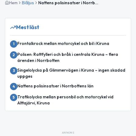
Hem
Blåljus
Nattens polisinsatser i Norrbottens län – bråk, trafikolycka och brand
Mest läst
Frontalkrock mellan motorcykel och bil i Kiruna
1
Polisen: Rattfylleri och bråk i centrala Kiruna – flera
2
ärenden i Norrbotten
Singelolycka på Glimmervägen i Kiruna – ingen skadad
3
uppges
Nattens polisinsatser i Norrbottens län
4
Trafikolycka mellan personbil och motorcykel vid
5
Alttajärvi, Kiruna
ANNONS