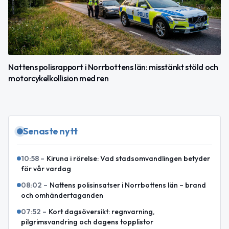
Nattens polisrapport i Norrbottens län: misstänkt stöld och
motorcykelkollision med ren
Senaste nytt
10:58
–
Kiruna i rörelse: Vad stadsomvandlingen betyder
för vår vardag
08:02
–
Nattens polisinsatser i Norrbottens län – brand
och omhändertaganden
07:52
–
Kort dagsöversikt: regnvarning,
pilgrimsvandring och dagens topplistor