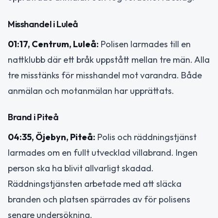
Misshandel i Luleå
01:17, Centrum, Luleå:
Polisen larmades till en
nattklubb där ett bråk uppstått mellan tre män. Alla
tre misstänks för misshandel mot varandra. Både
anmälan och motanmälan har upprättats.
Brand i Piteå
04:35, Öjebyn, Piteå:
Polis och räddningstjänst
larmades om en fullt utvecklad villabrand. Ingen
person ska ha blivit allvarligt skadad.
Räddningstjänsten arbetade med att släcka
branden och platsen spärrades av för polisens
senare undersökning.