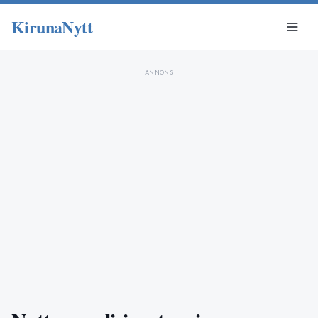
KirunaNytt
ANNONS