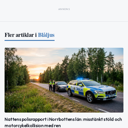
ANNONS
Fler artiklar i
Blåljus
Nattens polisrapport i Norrbottens län: misstänkt stöld och
motorcykelkollision med ren