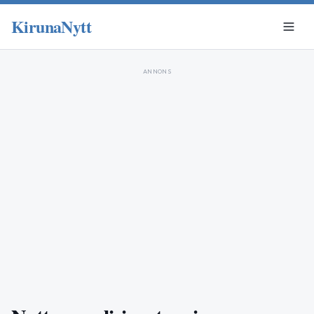
KirunaNytt
ANNONS