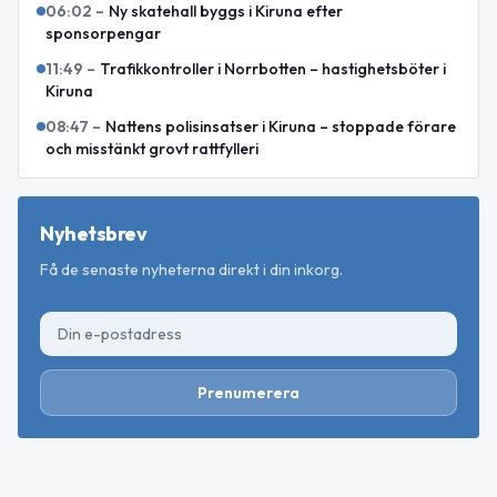
06:02
–
Ny skatehall byggs i Kiruna efter
sponsorpengar
11:49
–
Trafikkontroller i Norrbotten – hastighetsböter i
Kiruna
08:47
–
Nattens polisinsatser i Kiruna – stoppade förare
och misstänkt grovt rattfylleri
Nyhetsbrev
Få de senaste nyheterna direkt i din inkorg.
Prenumerera