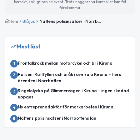
korrekt, sakligt och relevant. Trots noggranna kontroller kan fel
förekomma.
Hem
Blåljus
Nattens polisinsatser i Norrbottens län – flera ordningsbotar och misshandelsanmälningar
Mest läst
Frontalkrock mellan motorcykel och bil i Kiruna
1
Polisen: Rattfylleri och bråk i centrala Kiruna – flera
2
ärenden i Norrbotten
Singelolycka på Glimmervägen i Kiruna – ingen skadad
3
uppges
Ny entreprenadaktör för markarbeten i Kiruna
4
Nattens polisinsatser i Norrbottens län
5