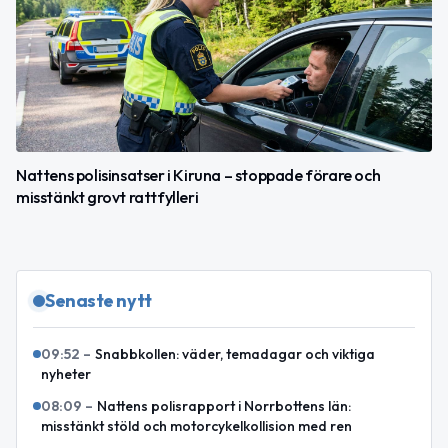
Nattens polisinsatser i Kiruna – stoppade förare och
misstänkt grovt rattfylleri
Senaste nytt
09:52
–
Snabbkollen: väder, temadagar och viktiga
nyheter
08:09
–
Nattens polisrapport i Norrbottens län:
misstänkt stöld och motorcykelkollision med ren