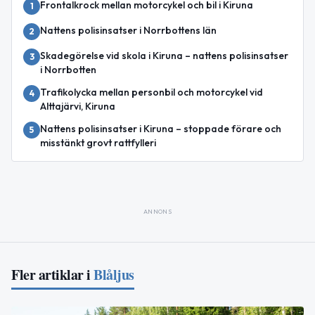
Frontalkrock mellan motorcykel och bil i Kiruna
1
Nattens polisinsatser i Norrbottens län
2
Skadegörelse vid skola i Kiruna – nattens polisinsatser
3
i Norrbotten
Trafikolycka mellan personbil och motorcykel vid
4
Alttajärvi, Kiruna
Nattens polisinsatser i Kiruna – stoppade förare och
5
misstänkt grovt rattfylleri
ANNONS
Fler artiklar i
Blåljus