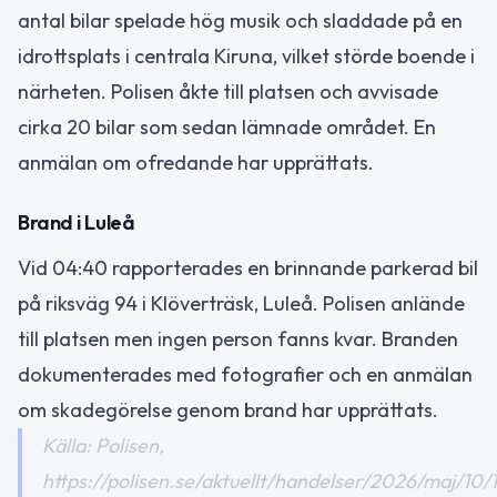
antal bilar spelade hög musik och sladdade på en
idrottsplats i centrala Kiruna, vilket störde boende i
närheten. Polisen åkte till platsen och avvisade
cirka 20 bilar som sedan lämnade området. En
anmälan om ofredande har upprättats.
Brand i Luleå
Vid 04:40 rapporterades en brinnande parkerad bil
på riksväg 94 i Klöverträsk, Luleå. Polisen anlände
till platsen men ingen person fanns kvar. Branden
dokumenterades med fotografier och en anmälan
om skadegörelse genom brand har upprättats.
Källa: Polisen,
https://polisen.se/aktuellt/handelser/2026/maj/10/