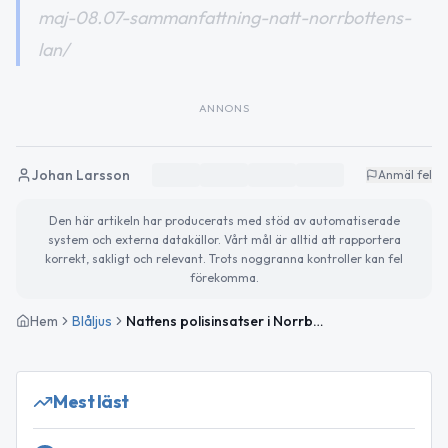
maj-08.07-sammanfattning-natt-norrbottens-
lan/
ANNONS
Johan Larsson
Anmäl fel
Den här artikeln har producerats med stöd av automatiserade
system och externa datakällor. Vårt mål är alltid att rapportera
korrekt, sakligt och relevant. Trots noggranna kontroller kan fel
förekomma.
Hem
Blåljus
Nattens polisinsatser i Norrbottens län – skadegörelse, bedrägeri och brand
Mest läst