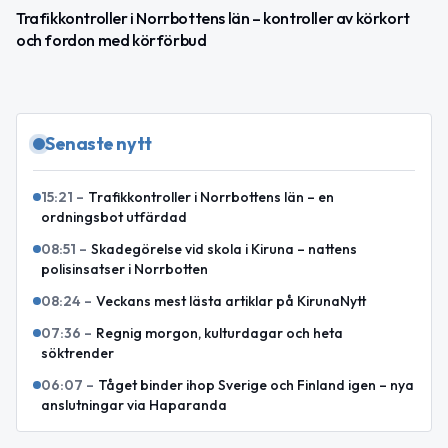
Trafikkontroller i Norrbottens län – kontroller av körkort
och fordon med körförbud
Senaste nytt
15:21
–
Trafikkontroller i Norrbottens län – en
ordningsbot utfärdad
08:51
–
Skadegörelse vid skola i Kiruna – nattens
polisinsatser i Norrbotten
08:24
–
Veckans mest lästa artiklar på KirunaNytt
07:36
–
Regnig morgon, kulturdagar och heta
söktrender
06:07
–
Tåget binder ihop Sverige och Finland igen – nya
anslutningar via Haparanda