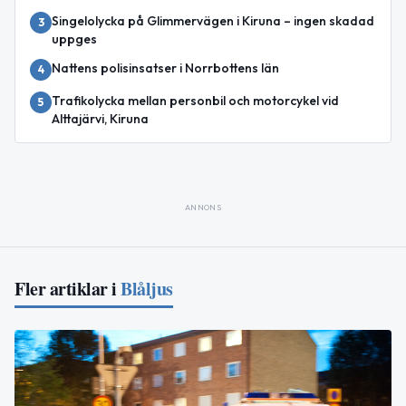
Singelolycka på Glimmervägen i Kiruna – ingen skadad
3
uppges
Nattens polisinsatser i Norrbottens län
4
Trafikolycka mellan personbil och motorcykel vid
5
Alttajärvi, Kiruna
ANNONS
Fler artiklar i
Blåljus