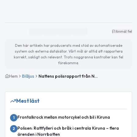
Anmäl fel
Den här artikeln har producerats med stöd av automatiserade
system och externa datakällor. Vårt mål är alltid att rapportera
korrekt, sakligt och relevant. Trots noggranna kontroller kan fel
förekomma.
Hem
Blåljus
Nattens polisrapport från Norrbotten – skoterolycka och viltolyckor
Mest läst
Frontalkrock mellan motorcykel och bil i Kiruna
1
Polisen: Rattfylleri och bråk i centrala Kiruna – flera
2
ärenden i Norrbotten