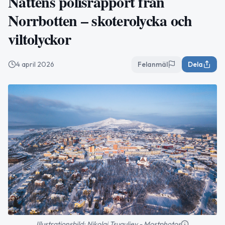
Nattens polisrapport från
Norrbotten – skoterolycka och
viltolyckor
4 april 2026
Felanmäl
Dela
Illustrationsbild: Nikolai Tsuguliev - Mostphotos