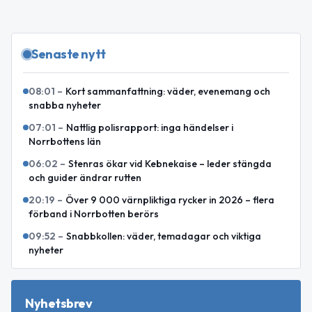
Senaste nytt
08:01
–
Kort sammanfattning: väder, evenemang och
snabba nyheter
07:01
–
Nattlig polisrapport: inga händelser i
Norrbottens län
06:02
–
Stenras ökar vid Kebnekaise – leder stängda
och guider ändrar rutten
20:19
–
Över 9 000 värnpliktiga rycker in 2026 – flera
förband i Norrbotten berörs
09:52
–
Snabbkollen: väder, temadagar och viktiga
nyheter
Nyhetsbrev