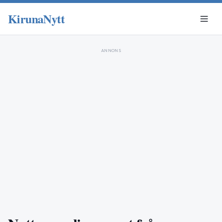
KirunaNytt
ANNONS