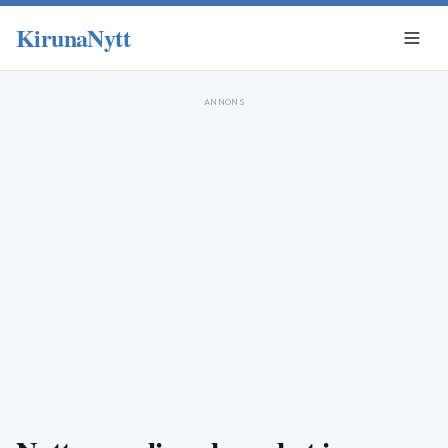
KirunaNytt
ANNONS