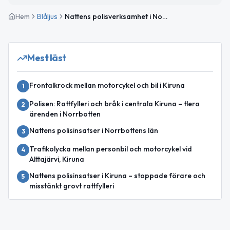
Hem
Blåljus
Nattens polisverksamhet i Norrbotten – narkotika och omhändertaget fylleri
Mest läst
Frontalkrock mellan motorcykel och bil i Kiruna
1
Polisen: Rattfylleri och bråk i centrala Kiruna – flera
2
ärenden i Norrbotten
Nattens polisinsatser i Norrbottens län
3
Trafikolycka mellan personbil och motorcykel vid
4
Alttajärvi, Kiruna
Nattens polisinsatser i Kiruna – stoppade förare och
5
misstänkt grovt rattfylleri