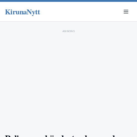
KirunaNytt
ANNONS