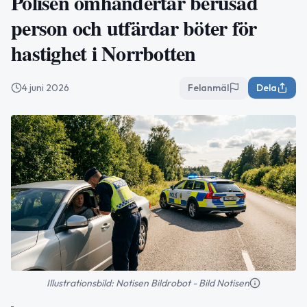
Polisen omhändertar berusad
person och utfärdar böter för
hastighet i Norrbotten
4 juni 2026
Felanmäl
Dela
Illustrationsbild: Notisen Bildrobot - Bild Notisen