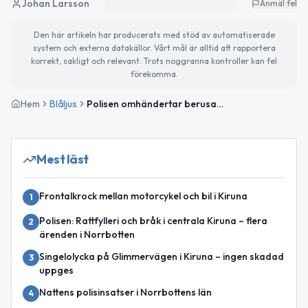
Johan Larsson
Anmäl fel
Den här artikeln har producerats med stöd av automatiserade
system och externa datakällor. Vårt mål är alltid att rapportera
korrekt, sakligt och relevant. Trots noggranna kontroller kan fel
förekomma.
Hem
Blåljus
Polisen omhändertar berusad person och utfärdar böter för hastighet i Norrbotten
Mest läst
Frontalkrock mellan motorcykel och bil i Kiruna
1
Polisen: Rattfylleri och bråk i centrala Kiruna – flera
2
ärenden i Norrbotten
Singelolycka på Glimmervägen i Kiruna – ingen skadad
3
uppges
Nattens polisinsatser i Norrbottens län
4