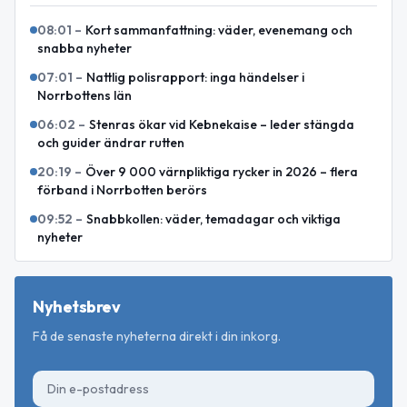
08:01
–
Kort sammanfattning: väder, evenemang och
snabba nyheter
07:01
–
Nattlig polisrapport: inga händelser i
Norrbottens län
06:02
–
Stenras ökar vid Kebnekaise – leder stängda
och guider ändrar rutten
20:19
–
Över 9 000 värnpliktiga rycker in 2026 – flera
förband i Norrbotten berörs
09:52
–
Snabbkollen: väder, temadagar och viktiga
nyheter
Nyhetsbrev
Få de senaste nyheterna direkt i din inkorg.