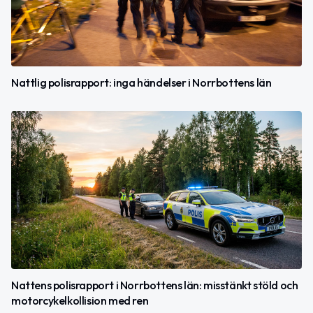
Nattlig polisrapport: inga händelser i Norrbottens län
Nattens polisrapport i Norrbottens län: misstänkt stöld och
motorcykelkollision med ren