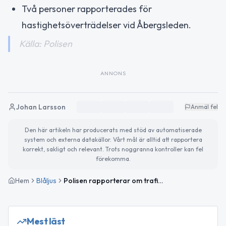
Två personer rapporterades för
hastighetsöverträdelser vid Åbergsleden.
Källa: Polisen
ANNONS
Johan Larsson
Anmäl fel
Den här artikeln har producerats med stöd av automatiserade
system och externa datakällor. Vårt mål är alltid att rapportera
korrekt, sakligt och relevant. Trots noggranna kontroller kan fel
förekomma.
Hem
Blåljus
Polisen rapporterar om trafikinsatser i Norrbotten den 30 maj
Mest läst