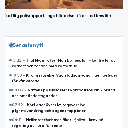
Nattlig polisrapport: inga händelser i Norrbottens län
Senaste nytt
15:22
–
Trafikkontroller i Norrbottens län – kontroller av
körkort och fordon med körförbud
10:58
–
Kiruna i rörelse: Vad stadsomvandlingen betyder
för vår vardag
08:02
–
Nattens polisinsatser i Norrbottens län – brand
och omhändertaganden
07:52
–
Kort dagsöversikt: regnvarning,
pilgrimsvandring och dagens topplistor
06:11
–
Helikopterturismen ökar i fjällen – krav på
reglering och oro för renar