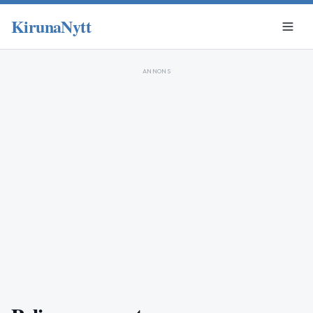
KirunaNytt
ANNONS