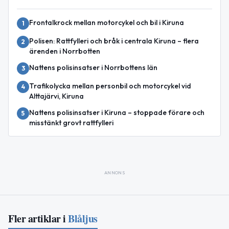
Frontalkrock mellan motorcykel och bil i Kiruna
1
Polisen: Rattfylleri och bråk i centrala Kiruna – flera
2
ärenden i Norrbotten
Nattens polisinsatser i Norrbottens län
3
Trafikolycka mellan personbil och motorcykel vid
4
Alttajärvi, Kiruna
Nattens polisinsatser i Kiruna – stoppade förare och
5
misstänkt grovt rattfylleri
ANNONS
Fler artiklar i
Blåljus