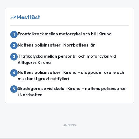
Mest läst
Frontalkrock mellan motorcykel och bil i Kiruna
1
Nattens polisinsatser i Norrbottens län
2
Trafikolycka mellan personbil och motorcykel vid
3
Alttajärvi, Kiruna
Nattens polisinsatser i Kiruna – stoppade förare och
4
misstänkt grovt rattfylleri
Skadegörelse vid skola i Kiruna – nattens polisinsatser
5
i Norrbotten
ANNONS