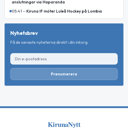
anslutningar via Haparanda
05:41
–
Kiruna IF möter Luleå Hockey på Lombia
Nyhetsbrev
Få de senaste nyheterna direkt i din inkorg.
Prenumerera
KirunaNytt