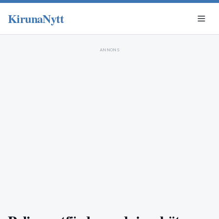
KirunaNytt
ANNONS