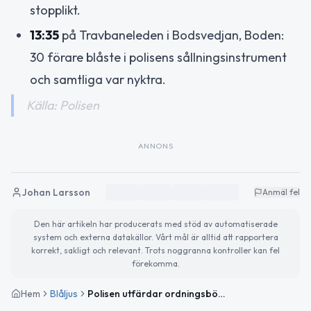
stopplikt.
13:35
på Travbaneleden i Bodsvedjan, Boden:
30 förare blåste i polisens sållningsinstrument
och samtliga var nyktra.
Källa: Polisen
ANNONS
Johan Larsson
Anmäl fel
Den här artikeln har producerats med stöd av automatiserade
system och externa datakällor. Vårt mål är alltid att rapportera
korrekt, sakligt och relevant. Trots noggranna kontroller kan fel
förekomma.
Hem
Blåljus
Polisen utfärdar ordningsböter vid trafikkontroller i Norrbotten