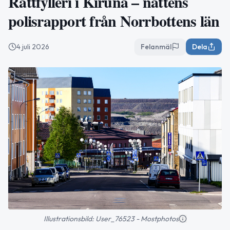
Rattfylleri i Kiruna – nattens
polisrapport från Norrbottens län
4 juli 2026
Felanmäl
Dela
Illustrationsbild: User_76523 - Mostphotos