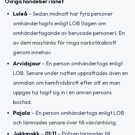
Övriga händelser i länet
Luleå
– Sedan midnatt har fyra personer
omhändertagits enligt LOB (lagen om
omhändertagande av berusade personer). En
av dem misstänks för ringa narkotikabrott
genom innehav.
Arvidsjaur
– En person omhändertogs enligt
LOB. Senare under natten upprättades även en
anmälan om hemfridsbrott efter att en man
uppges ha tagit sig in i en annan persons
bostad.
Pajala
– En person omhändertogs enligt LOB
och lämnades senare över till vän/anhörig.
Jokkmokk
–
01:11
– Polisen larmades till