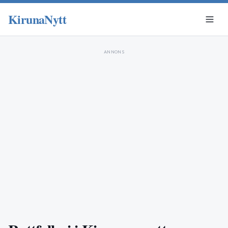
KirunaNytt
ANNONS