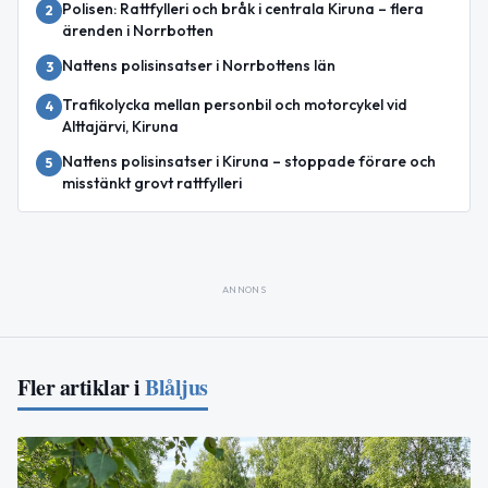
Polisen: Rattfylleri och bråk i centrala Kiruna – flera
2
ärenden i Norrbotten
Nattens polisinsatser i Norrbottens län
3
Trafikolycka mellan personbil och motorcykel vid
4
Alttajärvi, Kiruna
Nattens polisinsatser i Kiruna – stoppade förare och
5
misstänkt grovt rattfylleri
ANNONS
Fler artiklar i
Blåljus