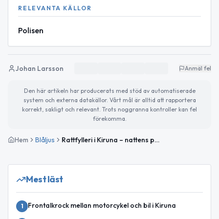
RELEVANTA KÄLLOR
Polisen
Johan Larsson
Anmäl fel
Den här artikeln har producerats med stöd av automatiserade
system och externa datakällor. Vårt mål är alltid att rapportera
korrekt, sakligt och relevant. Trots noggranna kontroller kan fel
förekomma.
Hem
Blåljus
Rattfylleri i Kiruna – nattens polisrapport från Norrbottens län
Mest läst
Frontalkrock mellan motorcykel och bil i Kiruna
1