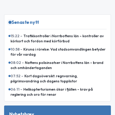
Senaste nytt
15:22
–
Trafikkontroller i Norrbottens län – kontroller av
körkort och fordon med körförbud
10:58
–
Kiruna i rörelse: Vad stadsomvandlingen betyder
för vår vardag
08:02
–
Nattens polisinsatser i Norrbottens län – brand
och omhändertaganden
07:52
–
Kort dagsöversikt: regnvarning,
pilgrimsvandring och dagens topplistor
06:11
–
Helikopterturismen ökar i fjällen – krav på
reglering och oro för renar
Nyhetsbrev