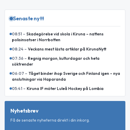
Senaste nytt
08:51
–
Skadegörelse vid skola i Kiruna – nattens
polisinsatser i Norrbotten
08:24
–
Veckans mest lästa artiklar på KirunaNytt
07:36
–
Regnig morgon, kulturdagar och heta
söktrender
06:07
–
Tåget binder ihop Sverige och Finland igen – nya
anslutningar via Haparanda
05:41
–
Kiruna IF möter Luleå Hockey på Lombia
Nyhetsbrev
Få de senaste nyheterna direkt i din inkorg.