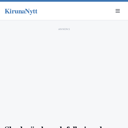
KirunaNytt
ANNONS