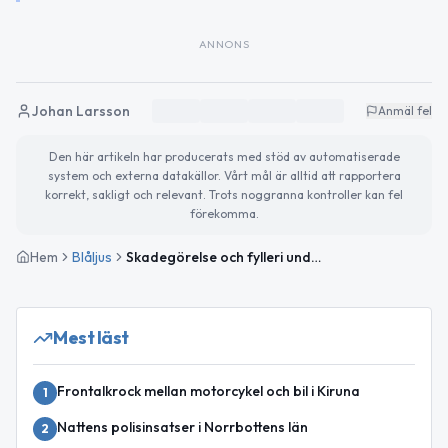
ANNONS
Johan Larsson
Anmäl fel
Den här artikeln har producerats med stöd av automatiserade
system och externa datakällor. Vårt mål är alltid att rapportera
korrekt, sakligt och relevant. Trots noggranna kontroller kan fel
förekomma.
Hem
Blåljus
Skadegörelse och fylleri under natten i Norrbotten
Mest läst
Frontalkrock mellan motorcykel och bil i Kiruna
1
Nattens polisinsatser i Norrbottens län
2