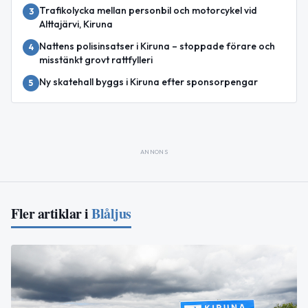
Trafikolycka mellan personbil och motorcykel vid
3
Alttajärvi, Kiruna
Nattens polisinsatser i Kiruna – stoppade förare och
4
misstänkt grovt rattfylleri
Ny skatehall byggs i Kiruna efter sponsorpengar
5
ANNONS
Fler artiklar i
Blåljus