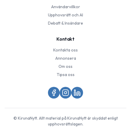
Användarvillkor
Upphovsrätt och AI
Debatt & Insändare
Kontakt
Kontakta oss
Annonsera
Om oss
Tipsa oss
©
KirunaNytt
. Allt material på
KirunaNytt
är skyddat enligt
upphovsrättslagen.