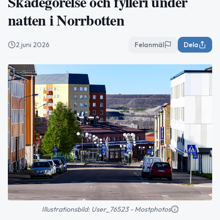
Skadegörelse och fylleri under
natten i Norrbotten
2 juni 2026
Felanmäl
Dela
Illustrationsbild: User_76523 - Mostphotos