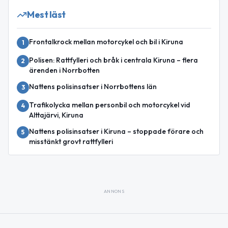
Mest läst
Frontalkrock mellan motorcykel och bil i Kiruna
1
Polisen: Rattfylleri och bråk i centrala Kiruna – flera
2
ärenden i Norrbotten
Nattens polisinsatser i Norrbottens län
3
Trafikolycka mellan personbil och motorcykel vid
4
Alttajärvi, Kiruna
Nattens polisinsatser i Kiruna – stoppade förare och
5
misstänkt grovt rattfylleri
ANNONS