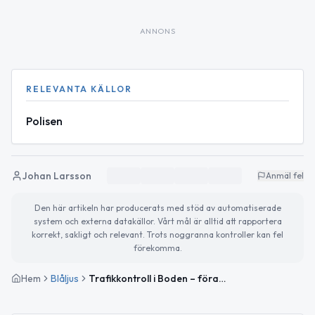
ANNONS
RELEVANTA KÄLLOR
Polisen
Johan Larsson
Anmäl fel
Den här artikeln har producerats med stöd av automatiserade
system och externa datakällor. Vårt mål är alltid att rapportera
korrekt, sakligt och relevant. Trots noggranna kontroller kan fel
förekomma.
Hem
Blåljus
Trafikkontroll i Boden – förare fick ordningsbot för hastighet