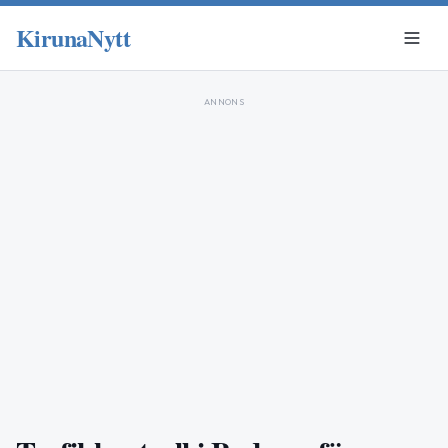
KirunaNytt
ANNONS