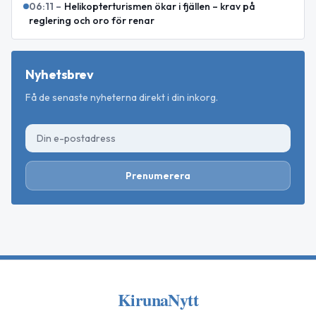
06:11
–
Helikopterturismen ökar i fjällen – krav på
reglering och oro för renar
Nyhetsbrev
Få de senaste nyheterna direkt i din inkorg.
Prenumerera
KirunaNytt