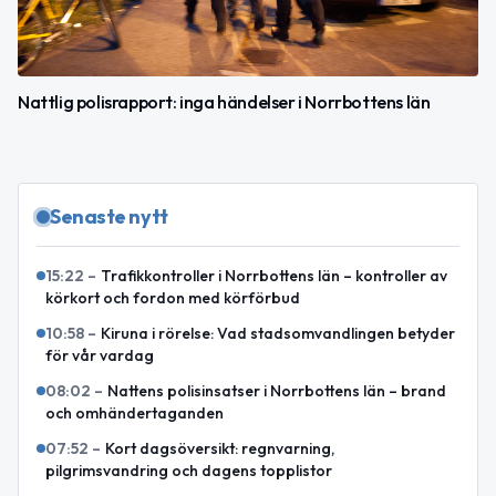
Nattlig polisrapport: inga händelser i Norrbottens län
Senaste nytt
15:22
–
Trafikkontroller i Norrbottens län – kontroller av
körkort och fordon med körförbud
10:58
–
Kiruna i rörelse: Vad stadsomvandlingen betyder
för vår vardag
08:02
–
Nattens polisinsatser i Norrbottens län – brand
och omhändertaganden
07:52
–
Kort dagsöversikt: regnvarning,
pilgrimsvandring och dagens topplistor