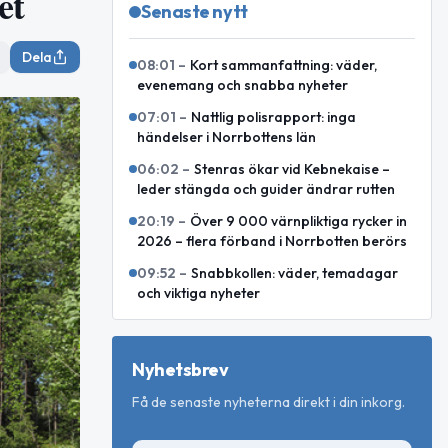
et
Senaste nytt
Dela
08:01
–
Kort sammanfattning: väder,
evenemang och snabba nyheter
07:01
–
Nattlig polisrapport: inga
händelser i Norrbottens län
06:02
–
Stenras ökar vid Kebnekaise –
leder stängda och guider ändrar rutten
20:19
–
Över 9 000 värnpliktiga rycker in
2026 – flera förband i Norrbotten berörs
09:52
–
Snabbkollen: väder, temadagar
och viktiga nyheter
Nyhetsbrev
Få de senaste nyheterna direkt i din inkorg.