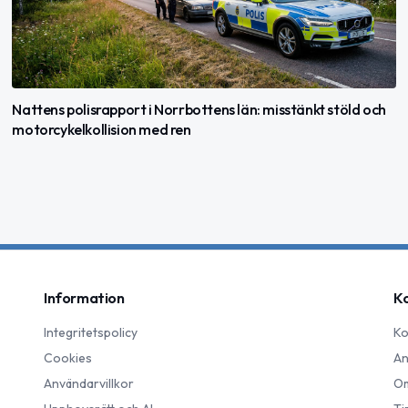
Nattens polisrapport i Norrbottens län: misstänkt stöld och
motorcykelkollision med ren
Information
K
Integritetspolicy
Ko
Cookies
An
Användarvillkor
Om