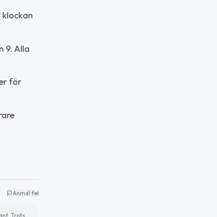
 klockan
 9. Alla
er för
rare
Anmäl fel
ant. Trots