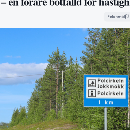
– en förare bötfälld för hastigh
Felanmäl