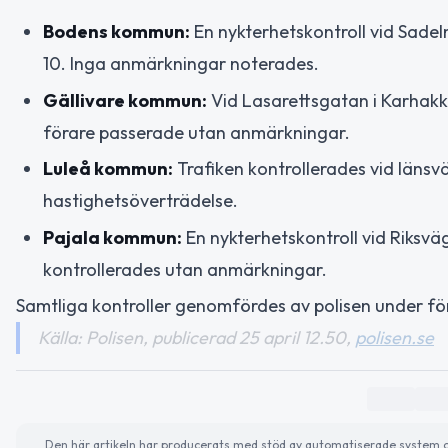
Bodens kommun:
En nykterhetskontroll vid Sade
10. Inga anmärkningar noterades.
Gällivare kommun:
Vid Lasarettsgatan i Karhakka
förare passerade utan anmärkningar.
Luleå kommun:
Trafiken kontrollerades vid länsväg
hastighetsöverträdelse.
Pajala kommun:
En nykterhetskontroll vid Riksväg
kontrollerades utan anmärkningar.
Samtliga kontroller genomfördes av polisen under fö
Källa: Polisen, publicerad 25 april 12.50,
polisen.se
Den här artikeln har producerats med stöd av automatiserade system och 