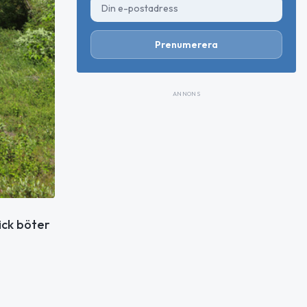
Prenumerera
ANNONS
ick böter