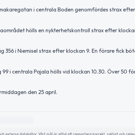
lmakaregatan i centrala Boden genomfördes strax efter
området hölls en nykterhetskontroll strax efter klockan
 356 i Niemisel strax efter klockan 9. En förare fick böt
 99 i centrala Pajala hölls vid klockan 10.30. Över 50 fö
rmiddagen den 25 april.
externa datakällor. Vårt mål är alltid att rapportera korrekt, sakligt och relev