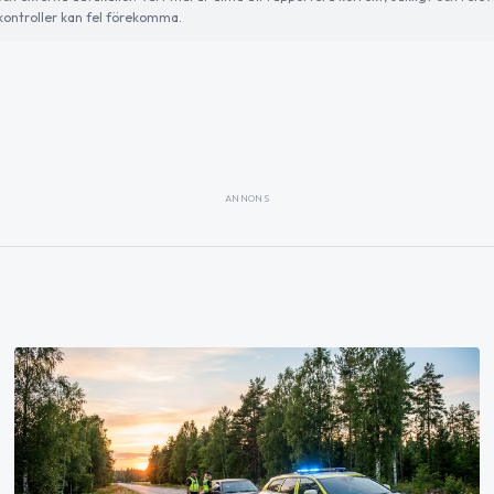
ontroller kan fel förekomma.
ANNONS