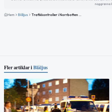
noggranna k
Hem
Blåljus
Trafikkontroller i Norrbotten – en förare bötfälld för hastighet
Fler artiklar i
Blåljus