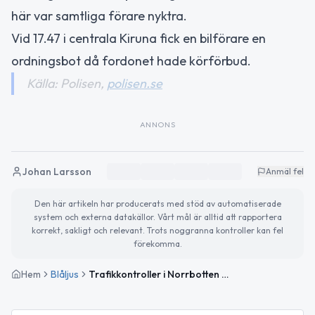
här var samtliga förare nyktra.
Vid 17.47 i centrala Kiruna fick en bilförare en
ordningsbot då fordonet hade körförbud.
Källa: Polisen,
polisen.se
ANNONS
Johan Larsson
Anmäl fel
Den här artikeln har producerats med stöd av automatiserade
system och externa datakällor. Vårt mål är alltid att rapportera
korrekt, sakligt och relevant. Trots noggranna kontroller kan fel
förekomma.
Hem
Blåljus
Trafikkontroller i Norrbotten – flertalet nyktra förare och en ordningsbot