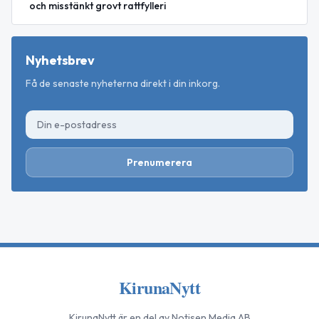
och misstänkt grovt rattfylleri
Nyhetsbrev
Få de senaste nyheterna direkt i din inkorg.
Prenumerera
KirunaNytt
KirunaNytt
är en del av Notisen Media AB