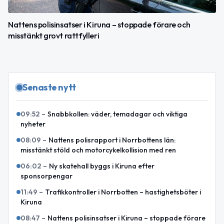
Nattens polisinsatser i Kiruna – stoppade förare och
misstänkt grovt rattfylleri
Senaste nytt
09:52
–
Snabbkollen: väder, temadagar och viktiga
nyheter
08:09
–
Nattens polisrapport i Norrbottens län:
misstänkt stöld och motorcykelkollision med ren
06:02
–
Ny skatehall byggs i Kiruna efter
sponsorpengar
11:49
–
Trafikkontroller i Norrbotten – hastighetsböter i
Kiruna
08:47
–
Nattens polisinsatser i Kiruna – stoppade förare