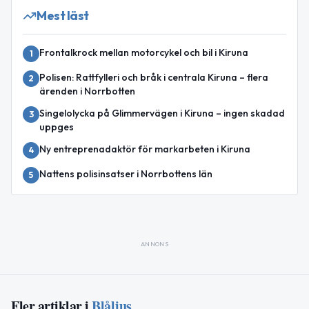
Mest läst
Frontalkrock mellan motorcykel och bil i Kiruna
1
Polisen: Rattfylleri och bråk i centrala Kiruna – flera
2
ärenden i Norrbotten
Singelolycka på Glimmervägen i Kiruna – ingen skadad
3
uppges
Ny entreprenadaktör för markarbeten i Kiruna
4
Nattens polisinsatser i Norrbottens län
5
ANNONS
Fler artiklar i
Blåljus