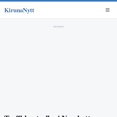
KirunaNytt
ANNONS