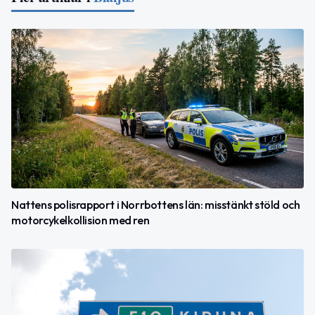
Nattens polisrapport i Norrbottens län: misstänkt stöld och
motorcykelkollision med ren