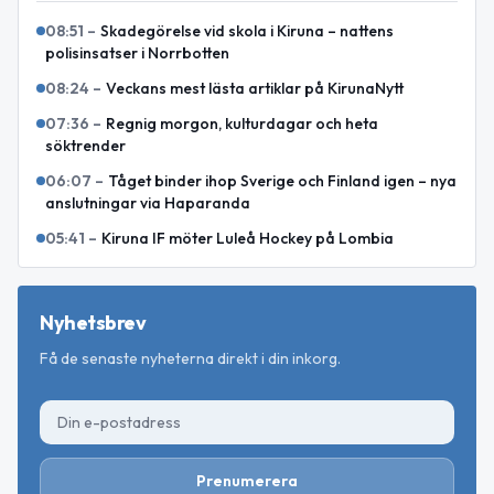
08:51
–
Skadegörelse vid skola i Kiruna – nattens
polisinsatser i Norrbotten
08:24
–
Veckans mest lästa artiklar på KirunaNytt
07:36
–
Regnig morgon, kulturdagar och heta
söktrender
06:07
–
Tåget binder ihop Sverige och Finland igen – nya
anslutningar via Haparanda
05:41
–
Kiruna IF möter Luleå Hockey på Lombia
Nyhetsbrev
Få de senaste nyheterna direkt i din inkorg.
Prenumerera