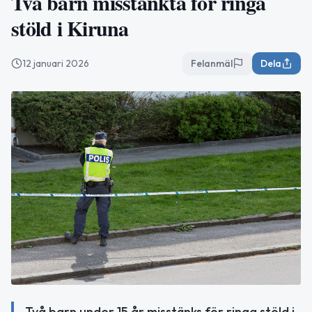
Två barn misstänkta för ringa
stöld i Kiruna
12 januari 2026
Felanmäl
Dela
Två barn under 15 år misstänks för ringa stöld i