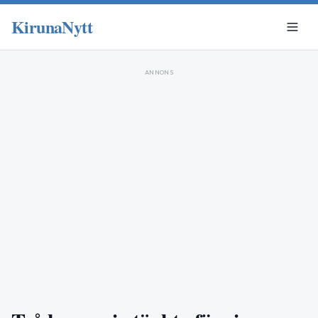
KirunaNytt
ANNONS