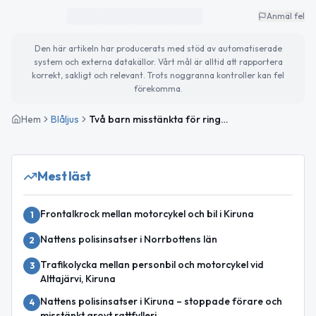
Anmäl fel
Den här artikeln har producerats med stöd av automatiserade
system och externa datakällor. Vårt mål är alltid att rapportera
korrekt, sakligt och relevant. Trots noggranna kontroller kan fel
förekomma.
Hem
Blåljus
Två barn misstänkta för ringa stöld i Kiruna
Mest läst
Frontalkrock mellan motorcykel och bil i Kiruna
1
Nattens polisinsatser i Norrbottens län
2
Trafikolycka mellan personbil och motorcykel vid
3
Alttajärvi, Kiruna
Nattens polisinsatser i Kiruna – stoppade förare och
4
misstänkt grovt rattfylleri