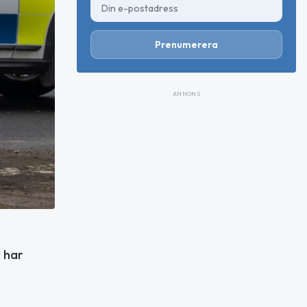
Prenumerera
ANNONS
r har