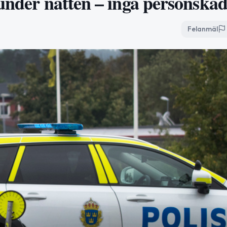
 under natten – inga personska
Felanmäl