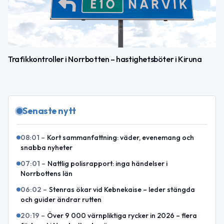
Trafikkontroller i Norrbotten – hastighetsböter i Kiruna
Senaste nytt
08:01
–
Kort sammanfattning: väder, evenemang och
snabba nyheter
07:01
–
Nattlig polisrapport: inga händelser i
Norrbottens län
06:02
–
Stenras ökar vid Kebnekaise – leder stängda
och guider ändrar rutten
20:19
–
Över 9 000 värnpliktiga rycker in 2026 – flera