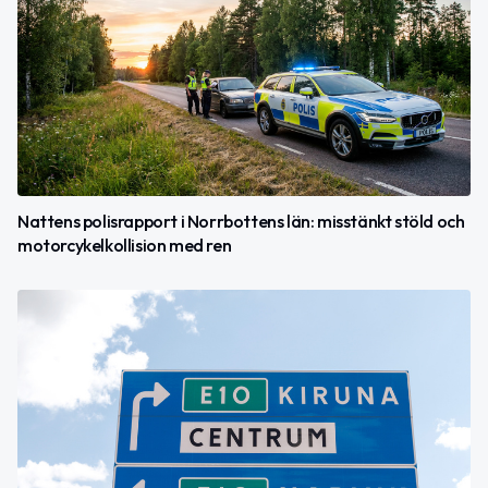
Nattens polisrapport i Norrbottens län: misstänkt stöld och
motorcykelkollision med ren