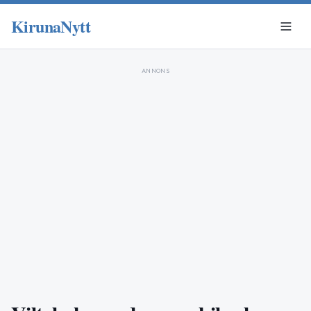
KirunaNytt
ANNONS