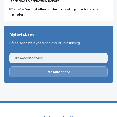
förband i Norrbotten berörs
09:52
–
Snabbkollen: väder, temadagar och viktiga
nyheter
Nyhetsbrev
Få de senaste nyheterna direkt i din inkorg.
Prenumerera