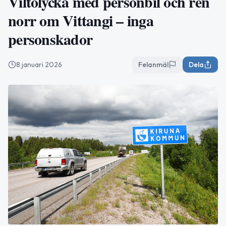
Viltolycka med personbil och ren
norr om Vittangi – inga
personskador
8 januari 2026
Felanmäl
Dela