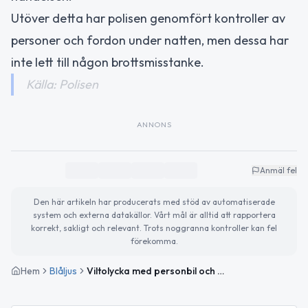
Utöver detta har polisen genomfört kontroller av
personer och fordon under natten, men dessa har
inte lett till någon brottsmisstanke.
Källa: Polisen
ANNONS
Anmäl fel
Den här artikeln har producerats med stöd av automatiserade
system och externa datakällor. Vårt mål är alltid att rapportera
korrekt, sakligt och relevant. Trots noggranna kontroller kan fel
förekomma.
Hem
Blåljus
Viltolycka med personbil och ren norr om Vittangi – inga personskador