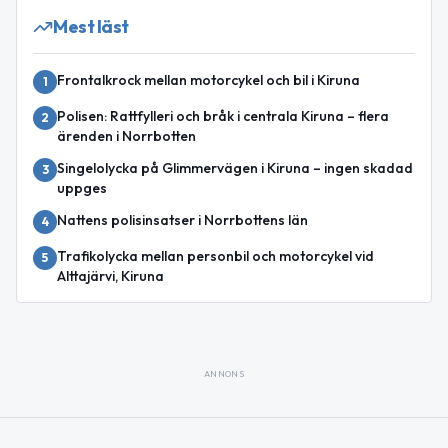
Mest läst
Frontalkrock mellan motorcykel och bil i Kiruna
1
Polisen: Rattfylleri och bråk i centrala Kiruna – flera
2
ärenden i Norrbotten
Singelolycka på Glimmervägen i Kiruna – ingen skadad
3
uppges
Nattens polisinsatser i Norrbottens län
4
Trafikolycka mellan personbil och motorcykel vid
5
Alttajärvi, Kiruna
ANNONS