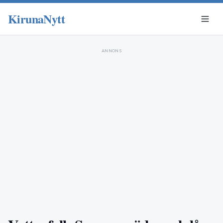
KirunaNytt
ANNONS