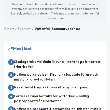
Den här artikeln har producerats med stöd av automatiserade
system och externa datakällor. Vårt mål är alltid att rapportera
korrekt, sakligt och relevant. Trots noggranna kontroller kan fel
förekomma.
Hem
Ekonomi
Vattenfall: Sommarväder och låg hydrologi driver upp elpriserna – nivåer nära 2022
Mest läst
Skadegörelse vid skola i Kiruna – nattens polisinsatser
1
i Norrbotten
Nattens polisinsatser i Kiruna – stoppade förare och
2
misstänkt grovt rattfylleri
Ny skatehall byggs i Kiruna efter sponsorpengar
3
Förare i Kiruna bötfälld för körförbud – nattlig
4
polisrapport från Norrbotten
Nattens polisrapport i Norrbottens län: misstänkt stöld
5