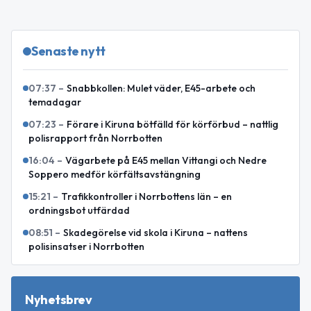
Senaste nytt
07:37
–
Snabbkollen: Mulet väder, E45-arbete och
temadagar
07:23
–
Förare i Kiruna bötfälld för körförbud – nattlig
polisrapport från Norrbotten
16:04
–
Vägarbete på E45 mellan Vittangi och Nedre
Soppero medför körfältsavstängning
15:21
–
Trafikkontroller i Norrbottens län – en
ordningsbot utfärdad
08:51
–
Skadegörelse vid skola i Kiruna – nattens
polisinsatser i Norrbotten
Nyhetsbrev