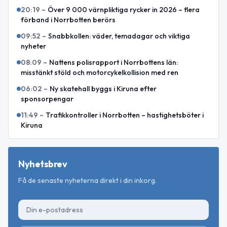
20:19
–
Över 9 000 värnpliktiga rycker in 2026 – flera
förband i Norrbotten berörs
09:52
–
Snabbkollen: väder, temadagar och viktiga
nyheter
08:09
–
Nattens polisrapport i Norrbottens län:
misstänkt stöld och motorcykelkollision med ren
06:02
–
Ny skatehall byggs i Kiruna efter
sponsorpengar
11:49
–
Trafikkontroller i Norrbotten – hastighetsböter i
Kiruna
Nyhetsbrev
Få de senaste nyheterna direkt i din inkorg.