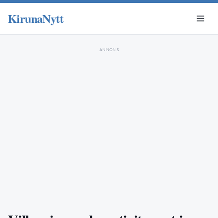
KirunaNytt
ANNONS