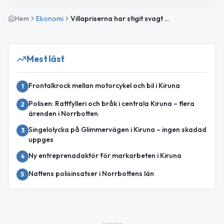
Hem
Ekonomi
Villapriserna har stigit svagt i Sverige – Norrbotten i toppskiktet enligt Fastighetsbyrån
Mest läst
Frontalkrock mellan motorcykel och bil i Kiruna
1
Polisen: Rattfylleri och bråk i centrala Kiruna – flera
2
ärenden i Norrbotten
Singelolycka på Glimmervägen i Kiruna – ingen skadad
3
uppges
Ny entreprenadaktör för markarbeten i Kiruna
4
Nattens polisinsatser i Norrbottens län
5