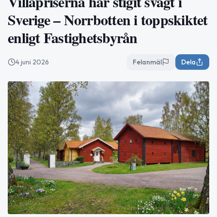
Villapriserna har stigit svagt i
Sverige – Norrbotten i toppskiktet
enligt Fastighetsbyrån
4 juni 2026
Felanmäl
Dela