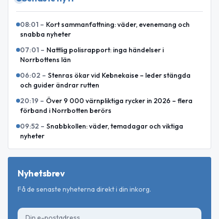
08:01
–
Kort sammanfattning: väder, evenemang och
snabba nyheter
07:01
–
Nattlig polisrapport: inga händelser i
Norrbottens län
06:02
–
Stenras ökar vid Kebnekaise – leder stängda
och guider ändrar rutten
20:19
–
Över 9 000 värnpliktiga rycker in 2026 – flera
förband i Norrbotten berörs
09:52
–
Snabbkollen: väder, temadagar och viktiga
nyheter
Nyhetsbrev
Få de senaste nyheterna direkt i din inkorg.