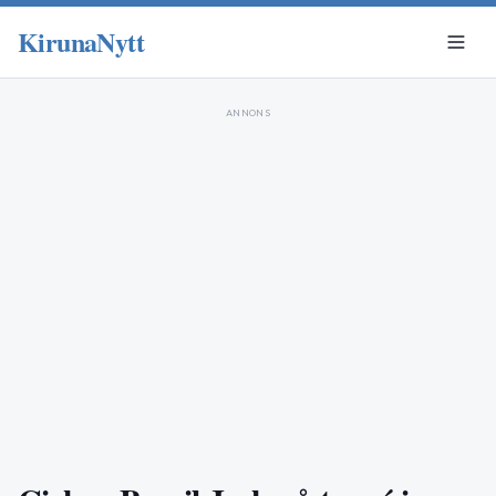
KirunaNytt
ANNONS