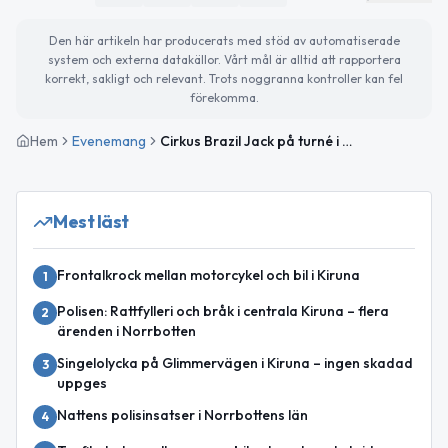
Den här artikeln har producerats med stöd av automatiserade
system och externa datakällor. Vårt mål är alltid att rapportera
korrekt, sakligt och relevant. Trots noggranna kontroller kan fel
förekomma.
Hem
Evenemang
Cirkus Brazil Jack på turné i Norrbotten – gör stopp i sju orter
Mest läst
Frontalkrock mellan motorcykel och bil i Kiruna
1
Polisen: Rattfylleri och bråk i centrala Kiruna – flera
2
ärenden i Norrbotten
Singelolycka på Glimmervägen i Kiruna – ingen skadad
3
uppges
Nattens polisinsatser i Norrbottens län
4