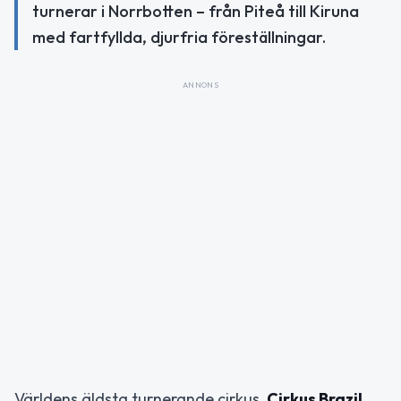
turnerar i Norrbotten – från Piteå till Kiruna
med fartfyllda, djurfria föreställningar.
ANNONS
Världens äldsta turnerande cirkus,
Cirkus Brazil