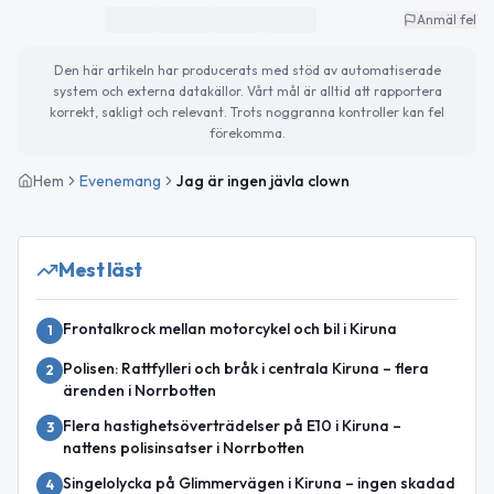
Anmäl fel
Den här artikeln har producerats med stöd av automatiserade
system och externa datakällor. Vårt mål är alltid att rapportera
korrekt, sakligt och relevant. Trots noggranna kontroller kan fel
förekomma.
Hem
Evenemang
Jag är ingen jävla clown
Mest läst
Frontalkrock mellan motorcykel och bil i Kiruna
1
Polisen: Rattfylleri och bråk i centrala Kiruna – flera
2
ärenden i Norrbotten
Flera hastighetsöverträdelser på E10 i Kiruna –
3
nattens polisinsatser i Norrbotten
Singelolycka på Glimmervägen i Kiruna – ingen skadad
4