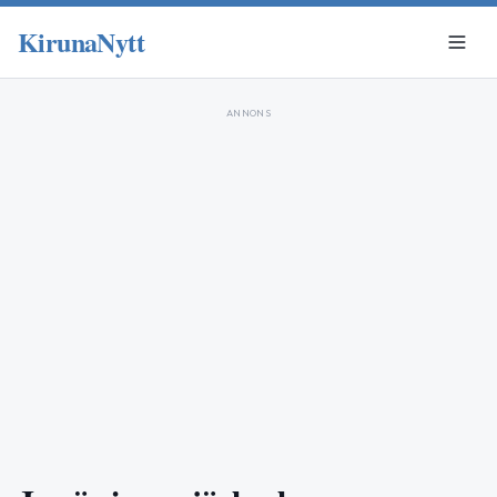
KirunaNytt
ANNONS