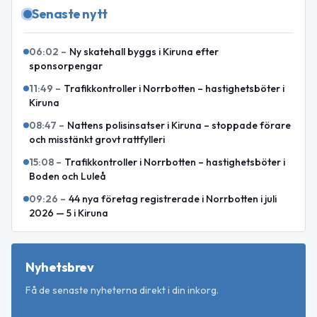
Senaste nytt
06:02
–
Ny skatehall byggs i Kiruna efter
sponsorpengar
11:49
–
Trafikkontroller i Norrbotten – hastighetsböter i
Kiruna
08:47
–
Nattens polisinsatser i Kiruna – stoppade förare
och misstänkt grovt rattfylleri
15:08
–
Trafikkontroller i Norrbotten – hastighetsböter i
Boden och Luleå
09:26
–
44 nya företag registrerade i Norrbotten i juli
2026 — 5 i Kiruna
Nyhetsbrev
Få de senaste nyheterna direkt i din inkorg.