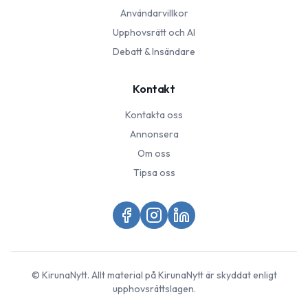
Användarvillkor
Upphovsrätt och AI
Debatt & Insändare
Kontakt
Kontakta oss
Annonsera
Om oss
Tipsa oss
©
KirunaNytt
. Allt material på
KirunaNytt
är skyddat enligt
upphovsrättslagen.