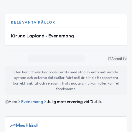
RELEVANTA KÄLLOR
Kiruna Lapland - Evenemang
Anmäl fel
Den här artikeln har producerats med stöd av automatiserade
system och externa datakällor. Vårt mål är alltid att rapportera
korrekt, sakligt och relevant. Trots noggranna kontroller kan fel
förekomma.
Hem
Evenemang
Julig matservering vid "Jul i luckan" i Kiruna
Mest läst