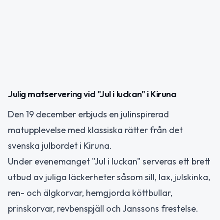
Julig matservering vid "Jul i luckan" i Kiruna
Den 19 december erbjuds en julinspirerad
matupplevelse med klassiska rätter från det
svenska julbordet i Kiruna.
Under evenemanget "Jul i luckan" serveras ett brett
utbud av juliga läckerheter såsom sill, lax, julskinka,
ren- och älgkorvar, hemgjorda köttbullar,
prinskorvar, revbenspjäll och Janssons frestelse.