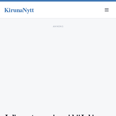
KirunaNytt
ANNONS