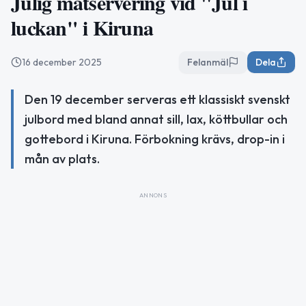
Julig matservering vid "Jul i
luckan" i Kiruna
16 december 2025
Felanmäl
Dela
Den 19 december serveras ett klassiskt svenskt
julbord med bland annat sill, lax, köttbullar och
gottebord i Kiruna. Förbokning krävs, drop-in i
mån av plats.
ANNONS