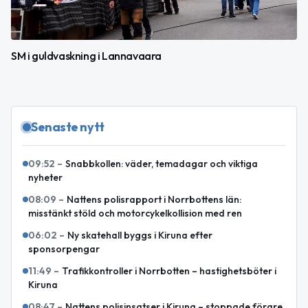
SM i guldvaskning i Lannavaara
Senaste nytt
09:52
–
Snabbkollen: väder, temadagar och viktiga
nyheter
08:09
–
Nattens polisrapport i Norrbottens län:
misstänkt stöld och motorcykelkollision med ren
06:02
–
Ny skatehall byggs i Kiruna efter
sponsorpengar
11:49
–
Trafikkontroller i Norrbotten – hastighetsböter i
Kiruna
08:47
–
Nattens polisinsatser i Kiruna – stoppade förare