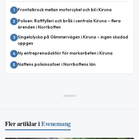
Frontalkrock mellan motorcykel och bil i Kiruna
1
Polisen: Rattfylleri och bråk i centrala Kiruna – flera
2
ärenden i Norrbotten
Singelolycka på Glimmervägen i Kiruna – ingen skadad
3
uppges
Ny entreprenadaktör för markarbeten i Kiruna
4
Nattens polisinsatser i Norrbottens län
5
ANNONS
Fler artiklar i
Evenemang