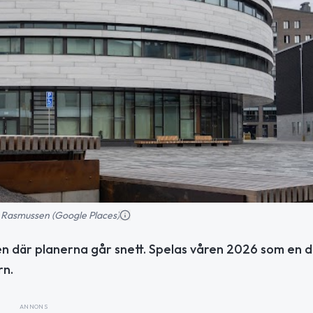
k Rasmussen (Google Places)
men där planerna går snett. Spelas våren 2026 som en d
rn.
ANNONS