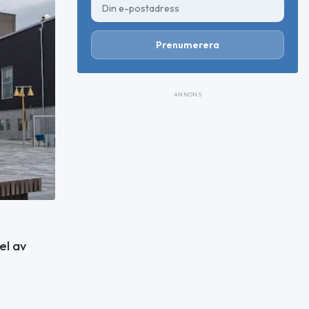
Prenumerera
ANNONS
el av