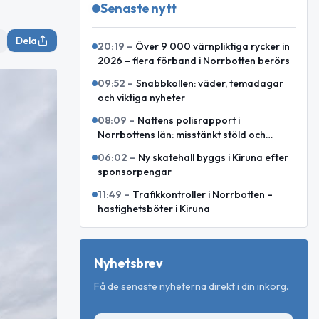
Senaste nytt
Dela
20:19
–
Över 9 000 värnpliktiga rycker in
2026 – flera förband i Norrbotten berörs
09:52
–
Snabbkollen: väder, temadagar
och viktiga nyheter
08:09
–
Nattens polisrapport i
Norrbottens län: misstänkt stöld och
motorcykelkollision med ren
06:02
–
Ny skatehall byggs i Kiruna efter
sponsorpengar
11:49
–
Trafikkontroller i Norrbotten –
hastighetsböter i Kiruna
Nyhetsbrev
Få de senaste nyheterna direkt i din inkorg.