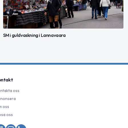
SM i guldvaskning i Lannavaara
ontakt
ntakta oss
nonsera
 oss
psa oss