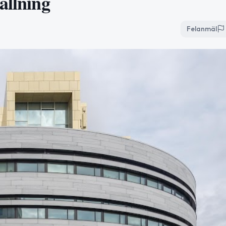
ällning
Felanmäl