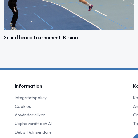
Scandiberico Tournament i Kiruna
Information
K
Integritetspolicy
Ko
Cookies
An
Användarvillkor
Om
Upphovsrätt och AI
Ti
Debatt & Insändare