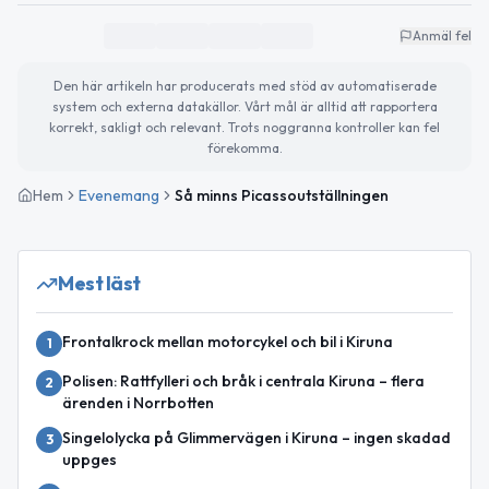
Anmäl fel
Den här artikeln har producerats med stöd av automatiserade
system och externa datakällor. Vårt mål är alltid att rapportera
korrekt, sakligt och relevant. Trots noggranna kontroller kan fel
förekomma.
Hem
Evenemang
Så minns Picassoutställningen
Mest läst
Frontalkrock mellan motorcykel och bil i Kiruna
1
Polisen: Rattfylleri och bråk i centrala Kiruna – flera
2
ärenden i Norrbotten
Singelolycka på Glimmervägen i Kiruna – ingen skadad
3
uppges