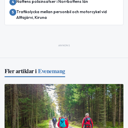
Nattens polisinsatser i Norrbottens län
4
Trafikolycka mellan personbil och motorcykel vid
5
Alttajärvi, Kiruna
ANNONS
Fler artiklar i
Evenemang