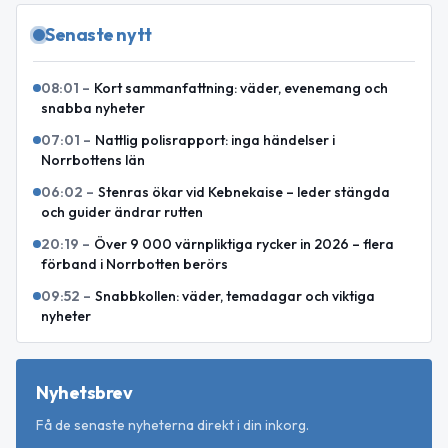
Senaste nytt
08:01
–
Kort sammanfattning: väder, evenemang och
snabba nyheter
07:01
–
Nattlig polisrapport: inga händelser i
Norrbottens län
06:02
–
Stenras ökar vid Kebnekaise – leder stängda
och guider ändrar rutten
20:19
–
Över 9 000 värnpliktiga rycker in 2026 – flera
förband i Norrbotten berörs
09:52
–
Snabbkollen: väder, temadagar och viktiga
nyheter
Nyhetsbrev
Få de senaste nyheterna direkt i din inkorg.