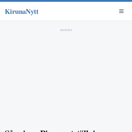
KirunaNytt
ANNONS