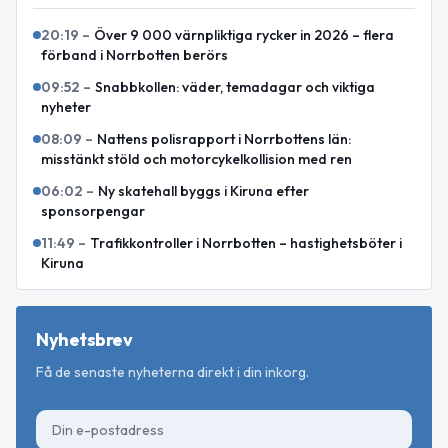
20:19
–
Över 9 000 värnpliktiga rycker in 2026 – flera
förband i Norrbotten berörs
09:52
–
Snabbkollen: väder, temadagar och viktiga
nyheter
08:09
–
Nattens polisrapport i Norrbottens län:
misstänkt stöld och motorcykelkollision med ren
06:02
–
Ny skatehall byggs i Kiruna efter
sponsorpengar
11:49
–
Trafikkontroller i Norrbotten – hastighetsböter i
Kiruna
Nyhetsbrev
Få de senaste nyheterna direkt i din inkorg.