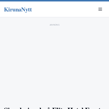
KirunaNytt
ANNONS