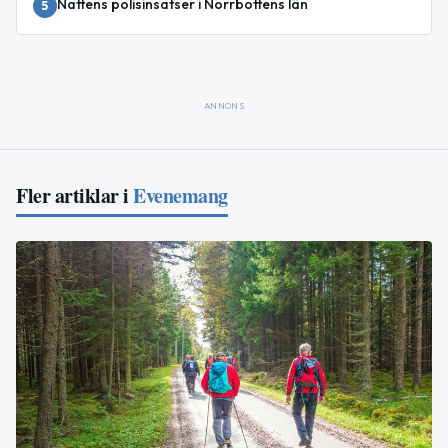
Nattens polisinsatser i Norrbottens län
5
ANNONS
Fler artiklar i
Evenemang