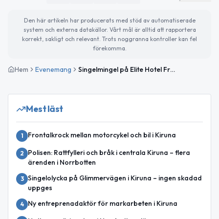
Den här artikeln har producerats med stöd av automatiserade
system och externa datakällor. Vårt mål är alltid att rapportera
korrekt, sakligt och relevant. Trots noggranna kontroller kan fel
förekomma.
Hem
Evenemang
Singelmingel på Elite Hotel Frost
Mest läst
Frontalkrock mellan motorcykel och bil i Kiruna
1
Polisen: Rattfylleri och bråk i centrala Kiruna – flera
2
ärenden i Norrbotten
Singelolycka på Glimmervägen i Kiruna – ingen skadad
3
uppges
Ny entreprenadaktör för markarbeten i Kiruna
4