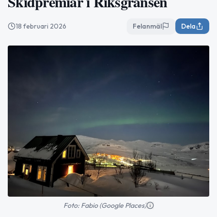
Skidpremiär i Riksgränsen
18 februari 2026
Felanmäl
Dela
Foto: Fabio (Google Places)