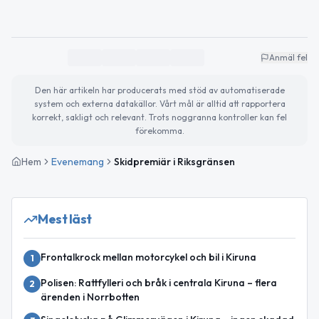
Anmäl fel
Den här artikeln har producerats med stöd av automatiserade
system och externa datakällor. Vårt mål är alltid att rapportera
korrekt, sakligt och relevant. Trots noggranna kontroller kan fel
förekomma.
Hem
Evenemang
Skidpremiär i Riksgränsen
Mest läst
Frontalkrock mellan motorcykel och bil i Kiruna
1
Polisen: Rattfylleri och bråk i centrala Kiruna – flera
2
ärenden i Norrbotten