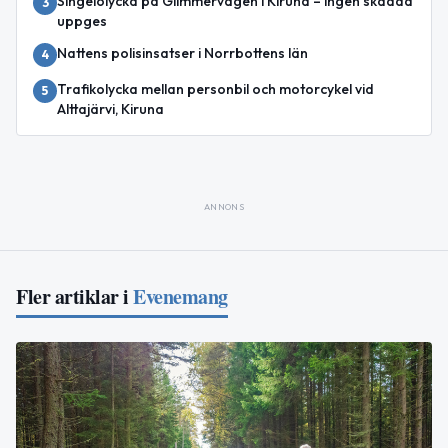
Singelolycka på Glimmervägen i Kiruna – ingen skadad
3
uppges
Nattens polisinsatser i Norrbottens län
4
Trafikolycka mellan personbil och motorcykel vid
5
Alttajärvi, Kiruna
ANNONS
Fler artiklar i
Evenemang