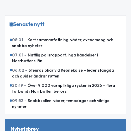
Senaste nytt
08:01
–
Kort sammanfattning: väder, evenemang och
snabba nyheter
07:01
–
Nattlig polisrapport: inga händelser i
Norrbottens län
06:02
–
Stenras ökar vid Kebnekaise – leder stängda
och guider ändrar rutten
20:19
–
Över 9 000 värnpliktiga rycker in 2026 – flera
förband i Norrbotten berörs
09:52
–
Snabbkollen: väder, temadagar och viktiga
nyheter
Nyhetsbrev