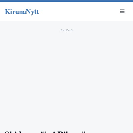
KirunaNytt
ANNONS