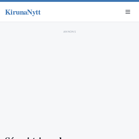
KirunaNytt
ANNONS