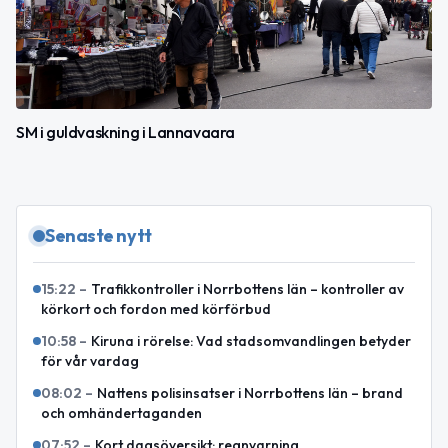
SM i guldvaskning i Lannavaara
Senaste nytt
15:22
–
Trafikkontroller i Norrbottens län – kontroller av
körkort och fordon med körförbud
10:58
–
Kiruna i rörelse: Vad stadsomvandlingen betyder
för vår vardag
08:02
–
Nattens polisinsatser i Norrbottens län – brand
och omhändertaganden
07:52
–
Kort dagsöversikt: regnvarning,