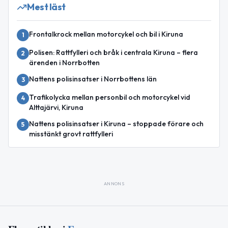
Mest läst
Frontalkrock mellan motorcykel och bil i Kiruna
1
Polisen: Rattfylleri och bråk i centrala Kiruna – flera
2
ärenden i Norrbotten
Nattens polisinsatser i Norrbottens län
3
Trafikolycka mellan personbil och motorcykel vid
4
Alttajärvi, Kiruna
Nattens polisinsatser i Kiruna – stoppade förare och
5
misstänkt grovt rattfylleri
ANNONS