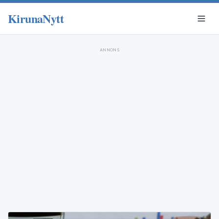
KirunaNytt
ANNONS