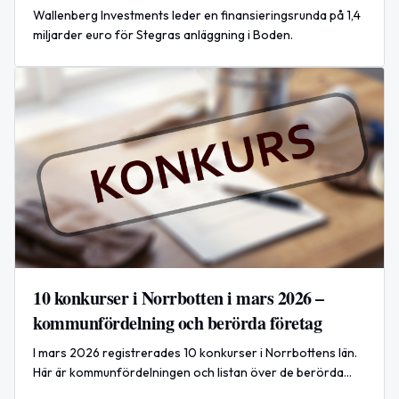
projekt i Boden
Wallenberg Investments leder en finansieringsrunda på 1,4
miljarder euro för Stegras anläggning i Boden.
10 konkurser i Norrbotten i mars 2026 –
kommunfördelning och berörda företag
I mars 2026 registrerades 10 konkurser i Norrbottens län.
Här är kommunfördelningen och listan över de berörda
företagen — <strong>Kiruna</strong> noterade 1