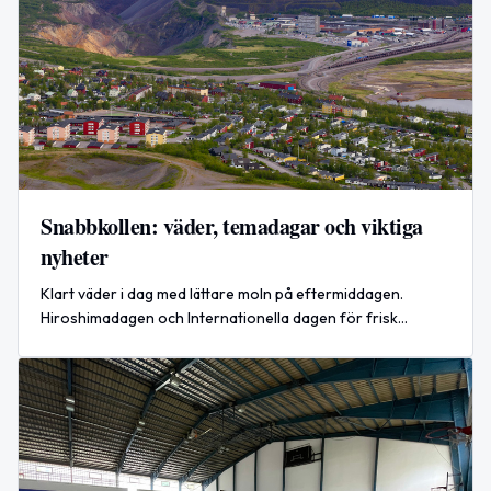
Snabbkollen: väder, temadagar och viktiga
nyheter
Klart väder i dag med lättare moln på eftermiddagen.
Hiroshimadagen och Internationella dagen för frisk
andedräkt uppmärksammas. Världsnyhet: dödliga attacker
mot Kyiv.