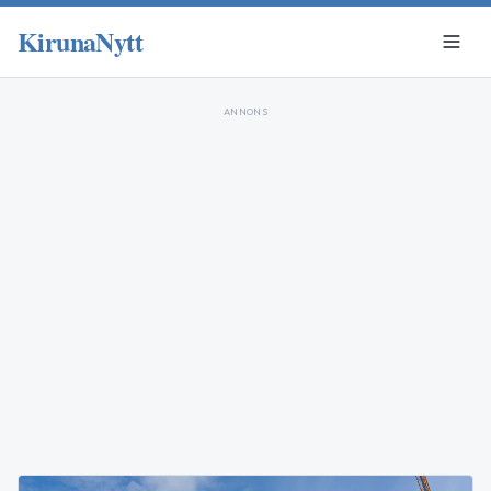
KirunaNytt
ANNONS