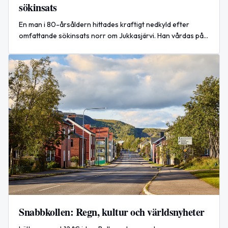
sökinsats
En man i 80-årsåldern hittades kraftigt nedkyld efter
omfattande sökinsats norr om Jukkasjärvi. Han vårdas på
IVA.
Snabbkollen: Regn, kultur och världsnyheter