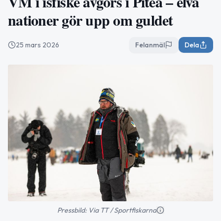
VM i isfiske avgörs i Piteå – elva
nationer gör upp om guldet
25 mars 2026
Felanmäl
Dela
Pressbild: Via TT / Sportfiskarna