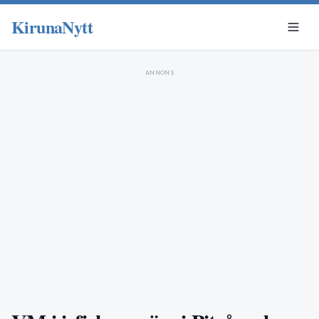
KirunaNytt
ANNONS