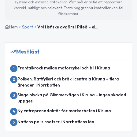
system och externa datakällor. Vårt mål är alltid att rapportera
korrekt, sakligt och relevant. Trots noggranna kontroller kan fel
förekomma.
Hem
Sport
VM i isfiske avgörs i Piteå – elva nationer gör upp om guldet
Mest läst
Frontalkrock mellan motorcykel och bil i Kiruna
1
Polisen: Rattfylleri och bråk i centrala Kiruna – flera
2
ärenden i Norrbotten
Singelolycka på Glimmervägen i Kiruna – ingen skadad
3
uppges
Ny entreprenadaktör för markarbeten i Kiruna
4
Nattens polisinsatser i Norrbottens län
5