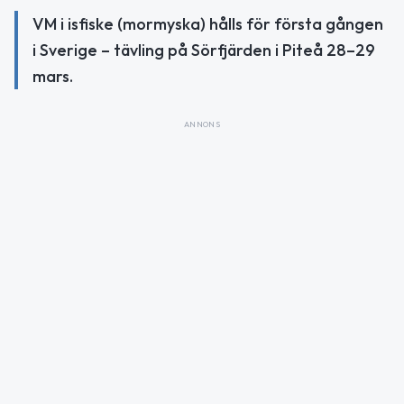
VM i isfiske (mormyska) hålls för första gången
i Sverige – tävling på Sörfjärden i Piteå 28–29
mars.
ANNONS