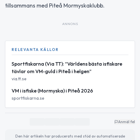
tillsammans med Piteå Mormyskaklubb.
ANNONS
RELEVANTA KÄLLOR
Sportfiskarna (Via TT): ”Världens bästa isfiskare
tävlar om VM-guld i Piteå i helgen”
via.tt.se
VM i isfiske (Mormyska) i Piteå 2026
sportfiskarna.se
Anmäl fel
Den här artikeln har producerats med stöd av automatiserade