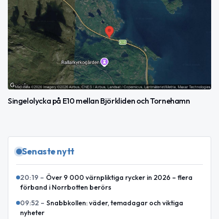
Singelolycka på E10 mellan Björkliden och Tornehamn
Senaste nytt
20:19
–
Över 9 000 värnpliktiga rycker in 2026 – flera
förband i Norrbotten berörs
09:52
–
Snabbkollen: väder, temadagar och viktiga
nyheter