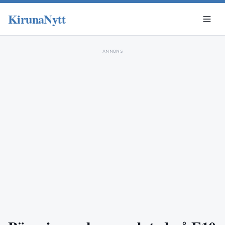
KirunaNytt
ANNONS