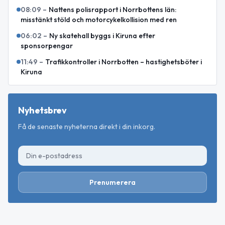
08:09
–
Nattens polisrapport i Norrbottens län:
misstänkt stöld och motorcykelkollision med ren
06:02
–
Ny skatehall byggs i Kiruna efter
sponsorpengar
11:49
–
Trafikkontroller i Norrbotten – hastighetsböter i
Kiruna
Nyhetsbrev
Få de senaste nyheterna direkt i din inkorg.
Prenumerera