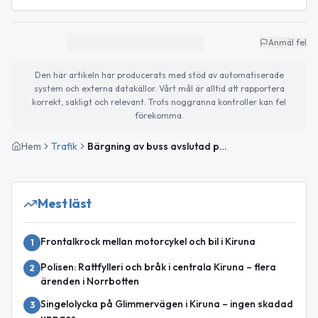
Anmäl fel
Den här artikeln har producerats med stöd av automatiserade
system och externa datakällor. Vårt mål är alltid att rapportera
korrekt, sakligt och relevant. Trots noggranna kontroller kan fel
förekomma.
Hem
Trafik
Bärgning av buss avslutad på E10 mellan Rensjön och Torneträsk
Mest läst
Frontalkrock mellan motorcykel och bil i Kiruna
1
Polisen: Rattfylleri och bråk i centrala Kiruna – flera
2
ärenden i Norrbotten
Singelolycka på Glimmervägen i Kiruna – ingen skadad
3
uppges