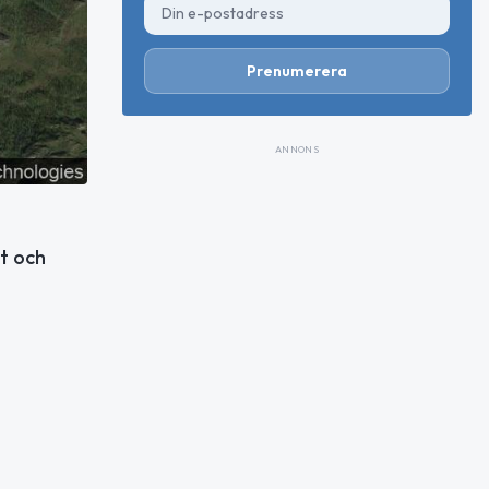
Prenumerera
ANNONS
lt och