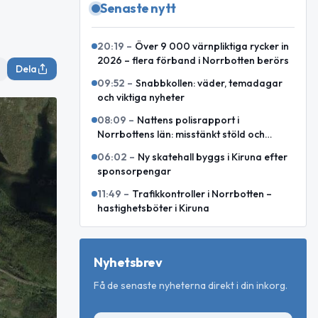
Senaste nytt
20:19
–
Över 9 000 värnpliktiga rycker in
2026 – flera förband i Norrbotten berörs
Dela
09:52
–
Snabbkollen: väder, temadagar
och viktiga nyheter
08:09
–
Nattens polisrapport i
Norrbottens län: misstänkt stöld och
motorcykelkollision med ren
06:02
–
Ny skatehall byggs i Kiruna efter
sponsorpengar
11:49
–
Trafikkontroller i Norrbotten –
hastighetsböter i Kiruna
Nyhetsbrev
Få de senaste nyheterna direkt i din inkorg.