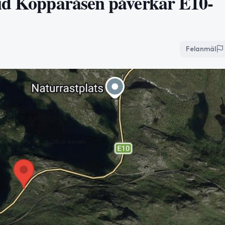
vid Kopparåsen påverkar E10-
Felanmäl