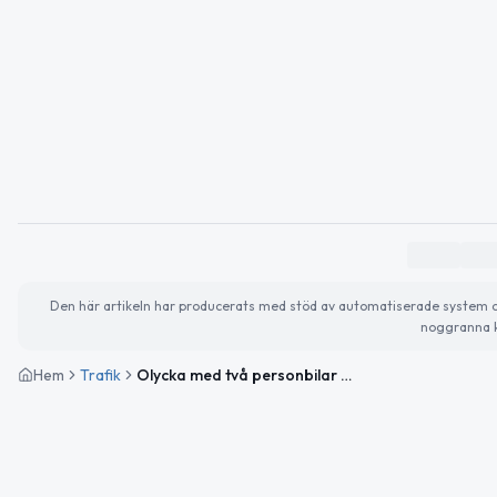
Den här artikeln har producerats med stöd av automatiserade system och 
noggranna k
Hem
Trafik
Olycka med två personbilar vid Kopparåsen påverkar E10-trafiken