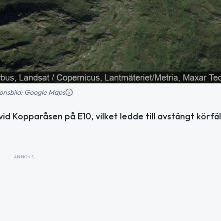
tionsbild: Google Maps
vid Kopparåsen på E10, vilket ledde till avstängt körfä
ANNONS