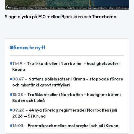
Singelolycka på E10 mellan Björkliden och Tornehamn
Senaste nytt
11:49
–
Trafikkontroller i Norrbotten – hastighetsböter i
Kiruna
08:47
–
Nattens polisinsatser i Kiruna – stoppade förare
och misstänkt grovt rattfylleri
15:08
–
Trafikkontroller i Norrbotten – hastighetsböter i
Boden och Luleå
09:26
–
44 nya företag registrerade i Norrbotten i juli
2026 — 5 i Kiruna
16:03
–
Frontalkrock mellan motorcykel och bil i Kiruna