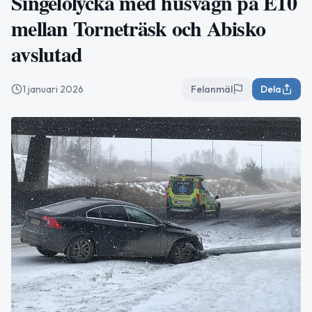
Singelolycka med husvagn på E10
mellan Torneträsk och Abisko
avslutad
1 januari 2026
Felanmäl
Dela