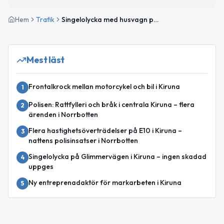
Hem
Trafik
Singelolycka med husvagn på E10 mellan Torneträsk och Abisko avslutad
Mest läst
Frontalkrock mellan motorcykel och bil i Kiruna
1
Polisen: Rattfylleri och bråk i centrala Kiruna – flera
2
ärenden i Norrbotten
Flera hastighetsöverträdelser på E10 i Kiruna –
3
nattens polisinsatser i Norrbotten
Singelolycka på Glimmervägen i Kiruna – ingen skadad
4
uppges
Ny entreprenadaktör för markarbeten i Kiruna
5