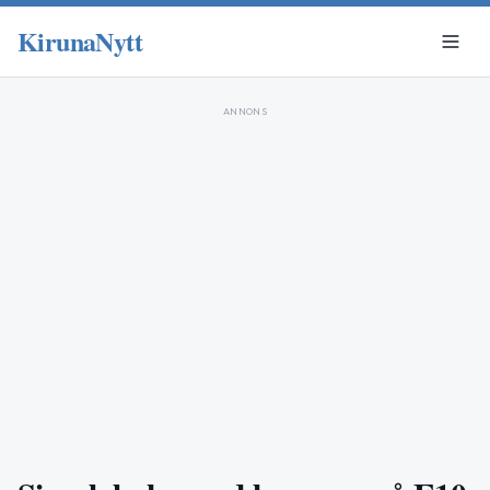
KirunaNytt
ANNONS