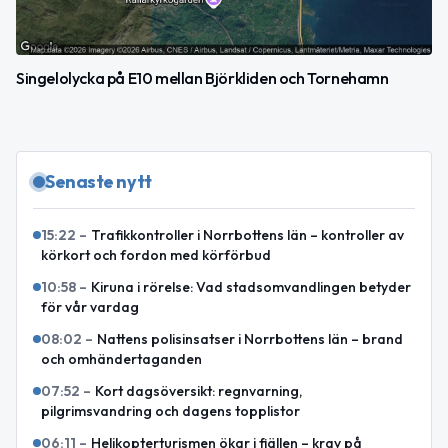
Singelolycka på E10 mellan Björkliden och Tornehamn
Senaste nytt
15:22
–
Trafikkontroller i Norrbottens län – kontroller av
körkort och fordon med körförbud
10:58
–
Kiruna i rörelse: Vad stadsomvandlingen betyder
för vår vardag
08:02
–
Nattens polisinsatser i Norrbottens län – brand
och omhändertaganden
07:52
–
Kort dagsöversikt: regnvarning,
pilgrimsvandring och dagens topplistor
06:11
–
Helikopterturismen ökar i fjällen – krav på