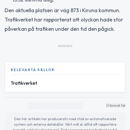
Den aktuella platsen är väg 873 i Kiruna kommun.
Trafikverket har rapporterat att olyckan hade stor
påverkan på trafiken under den tid den pågick.
ANNONS
RELEVANTA KÄLLOR
Trafikverket
Anmäl fel
Den här artikeln har producerats med stöd av automatiserade
system och externa datakällor. Vårt mål är alltid att rapportera
korrekt, sakligt och relevant. Trots noggranna kontroller kan fel