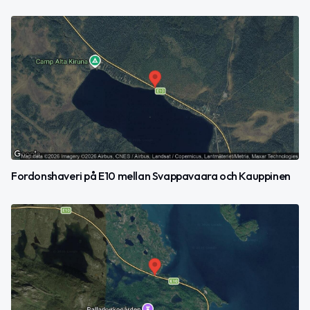
Fordonshaveri på E10 mellan Svappavaara och Kauppinen