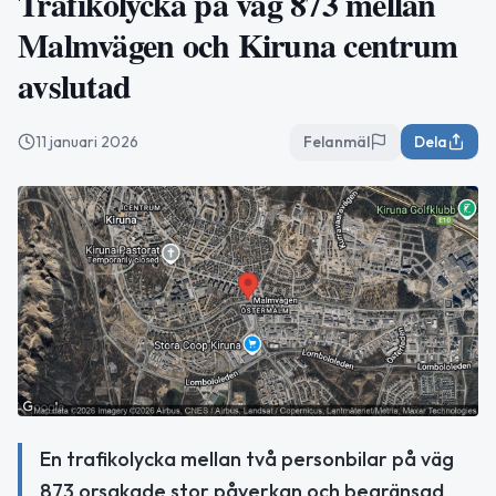
Trafikolycka på väg 873 mellan
Malmvägen och Kiruna centrum
avslutad
11 januari 2026
Felanmäl
Dela
En trafikolycka mellan två personbilar på väg
873 orsakade stor påverkan och begränsad