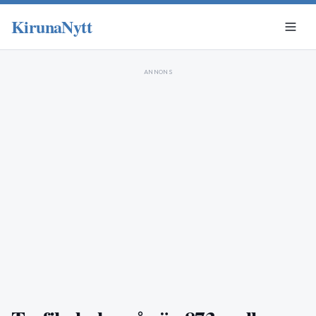
KirunaNytt
ANNONS