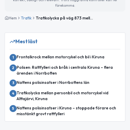
förekomma.
Hem
Trafik
Trafikolycka på väg 873 mellan Malmvägen och Kiruna centrum avslutad
Mest läst
Frontalkrock mellan motorcykel och bil i Kiruna
1
Polisen: Rattfylleri och bråk i centrala Kiruna – flera
2
ärenden i Norrbotten
Nattens polisinsatser i Norrbottens län
3
Trafikolycka mellan personbil och motorcykel vid
4
Alttajärvi, Kiruna
Nattens polisinsatser i Kiruna – stoppade förare och
5
misstänkt grovt rattfylleri