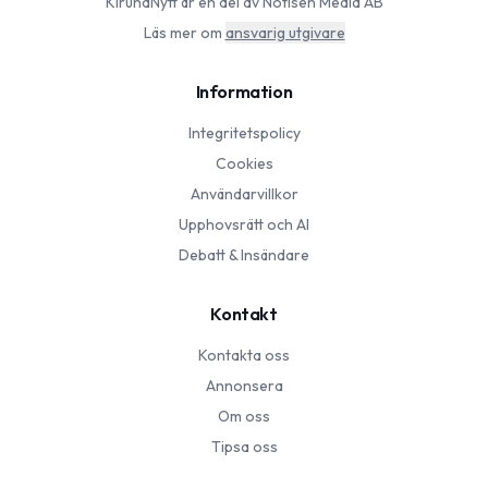
KirunaNytt
är en del av Notisen Media AB
Läs mer om
ansvarig utgivare
Information
Integritetspolicy
Cookies
Användarvillkor
Upphovsrätt och AI
Debatt & Insändare
Kontakt
Kontakta oss
Annonsera
Om oss
Tipsa oss