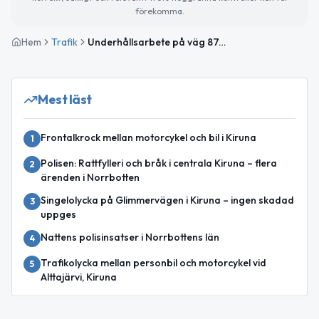
förekomma.
Hem
Trafik
Underhållsarbete på väg 874 mellan Cirkulationsplats Kurravaara och Kurravaara
Mest läst
Frontalkrock mellan motorcykel och bil i Kiruna
1
Polisen: Rattfylleri och bråk i centrala Kiruna – flera
2
ärenden i Norrbotten
Singelolycka på Glimmervägen i Kiruna – ingen skadad
3
uppges
Nattens polisinsatser i Norrbottens län
4
Trafikolycka mellan personbil och motorcykel vid
5
Alttajärvi, Kiruna