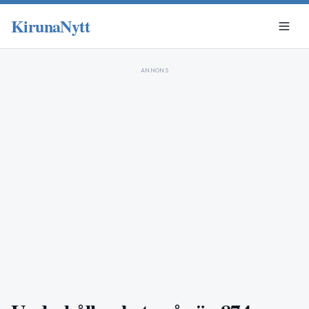
KirunaNytt
ANNONS