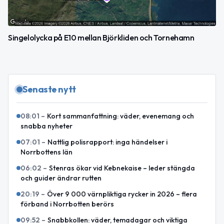
Singelolycka på E10 mellan Björkliden och Tornehamn
Senaste nytt
08:01
–
Kort sammanfattning: väder, evenemang och
snabba nyheter
07:01
–
Nattlig polisrapport: inga händelser i
Norrbottens län
06:02
–
Stenras ökar vid Kebnekaise – leder stängda
och guider ändrar rutten
20:19
–
Över 9 000 värnpliktiga rycker in 2026 – flera
förband i Norrbotten berörs
09:52
–
Snabbkollen: väder, temadagar och viktiga