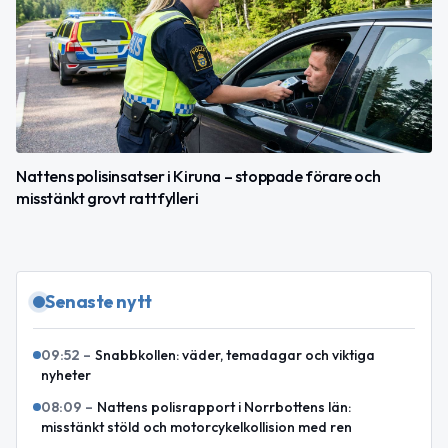
Nattens polisinsatser i Kiruna – stoppade förare och
misstänkt grovt rattfylleri
Senaste nytt
09:52
–
Snabbkollen: väder, temadagar och viktiga
nyheter
08:09
–
Nattens polisrapport i Norrbottens län:
misstänkt stöld och motorcykelkollision med ren