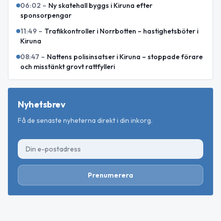
06:02
–
Ny skatehall byggs i Kiruna efter
sponsorpengar
11:49
–
Trafikkontroller i Norrbotten – hastighetsböter i
Kiruna
08:47
–
Nattens polisinsatser i Kiruna – stoppade förare
och misstänkt grovt rattfylleri
Nyhetsbrev
Få de senaste nyheterna direkt i din inkorg.
Prenumerera