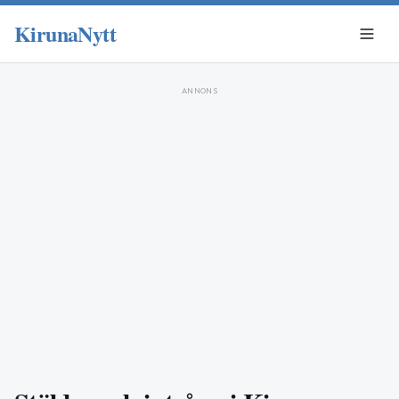
KirunaNytt
ANNONS