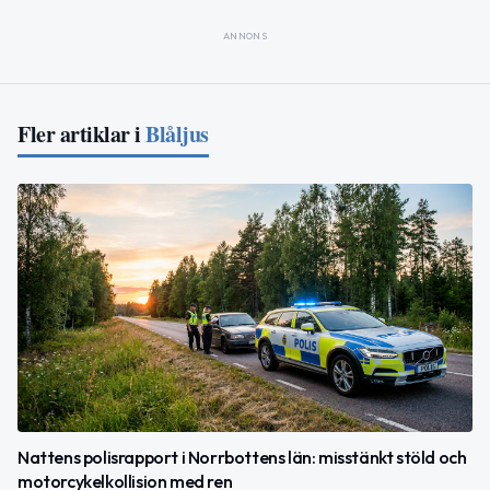
ANNONS
Fler artiklar i
Blåljus
Nattens polisrapport i Norrbottens län: misstänkt stöld och
motorcykelkollision med ren