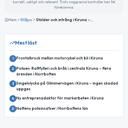
korrekt, sakligt och relevant. Trots noggranna kontroller kan fel
förekomma.
Hem
Blåljus
Stölder och intrång i Kiruna – polisen uppmanar till ökad vaksamhet
Mest läst
Frontalkrock mellan motorcykel och bil i Kiruna
1
Polisen: Rattfylleri och bråk i centrala Kiruna – flera
2
ärenden i Norrbotten
Singelolycka på Glimmervägen i Kiruna – ingen skadad
3
uppges
Ny entreprenadaktör för markarbeten i Kiruna
4
Nattens polisinsatser i Norrbottens län
5