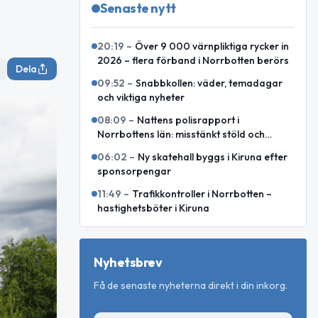
Senaste nytt
20:19
–
Över 9 000 värnpliktiga rycker in
2026 – flera förband i Norrbotten berörs
Dela
09:52
–
Snabbkollen: väder, temadagar
och viktiga nyheter
08:09
–
Nattens polisrapport i
Norrbottens län: misstänkt stöld och
motorcykelkollision med ren
06:02
–
Ny skatehall byggs i Kiruna efter
sponsorpengar
11:49
–
Trafikkontroller i Norrbotten –
hastighetsböter i Kiruna
Nyhetsbrev
Få de senaste nyheterna direkt i din inkorg.