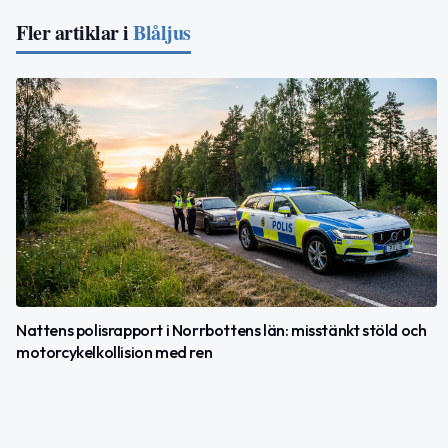
Fler artiklar i
Blåljus
Nattens polisrapport i Norrbottens län: misstänkt stöld och
motorcykelkollision med ren