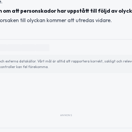
e.
n om att personskador har uppstått till följd av olyc
orsaken till olyckan kommer att utredas vidare.
externa datakällor. Vårt mål är alltid att rapportera korrekt, sakligt och relev
ontroller kan fel förekomma.
ANNONS