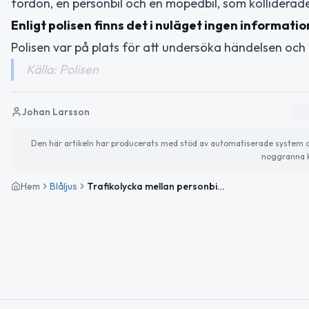
fordon, en personbil och en mopedbil, som kolliderad
Enligt polisen finns det i nuläget ingen informatio
Polisen var på plats för att undersöka händelsen och 
Källa: Polisen
Johan Larsson
Den här artikeln har producerats med stöd av automatiserade system och 
noggranna k
Hem
Blåljus
Trafikolycka mellan personbil och mopedbil i Kiruna – inga rapporterade skador