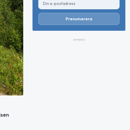
Prenumerera
ANNONS
isen