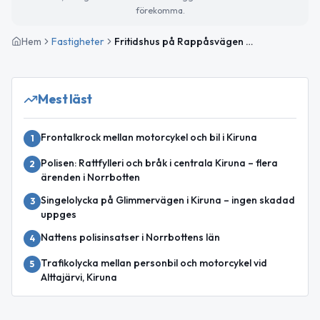
förekomma.
Hem
Fastigheter
Fritidshus på Rappåsvägen 3 i Kiruna sålt för 950 000kr
Mest läst
Frontalkrock mellan motorcykel och bil i Kiruna
1
Polisen: Rattfylleri och bråk i centrala Kiruna – flera
2
ärenden i Norrbotten
Singelolycka på Glimmervägen i Kiruna – ingen skadad
3
uppges
Nattens polisinsatser i Norrbottens län
4
Trafikolycka mellan personbil och motorcykel vid
5
Alttajärvi, Kiruna