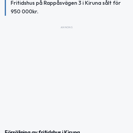
Fritidshus på Rappåsvägen 3 i Kiruna sålt för
950 000kr.
ANNONS
Försäljning av fritidshus i Kiruna