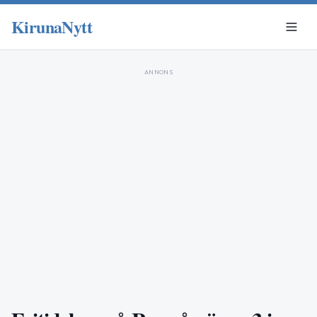
KirunaNytt
ANNONS