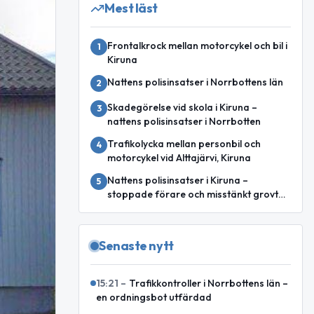
Mest läst
Frontalkrock mellan motorcykel och bil i
1
Kiruna
Nattens polisinsatser i Norrbottens län
2
Skadegörelse vid skola i Kiruna –
3
nattens polisinsatser i Norrbotten
Trafikolycka mellan personbil och
4
motorcykel vid Alttajärvi, Kiruna
Nattens polisinsatser i Kiruna –
5
stoppade förare och misstänkt grovt
rattfylleri
Senaste nytt
15:21
–
Trafikkontroller i Norrbottens län –
en ordningsbot utfärdad