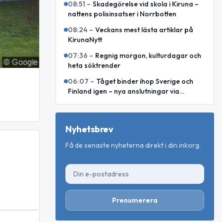
08:51
–
Skadegörelse vid skola i Kiruna –
nattens polisinsatser i Norrbotten
08:24
–
Veckans mest lästa artiklar på
KirunaNytt
07:36
–
Regnig morgon, kulturdagar och
heta söktrender
06:07
–
Tåget binder ihop Sverige och
Finland igen – nya anslutningar via
Haparanda
Nyhetsbrev
Få de senaste nyheterna direkt i din inkorg.
Prenumerera