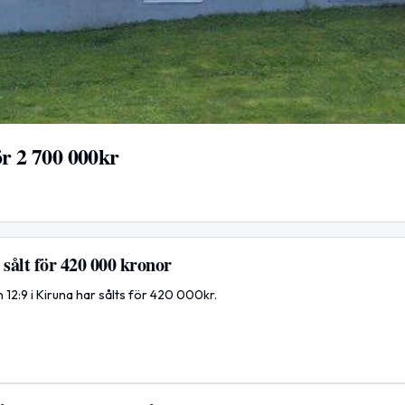
ör 2 700 000kr
 sålt för 420 000 kronor
12:9 i Kiruna har sålts för 420 000kr.