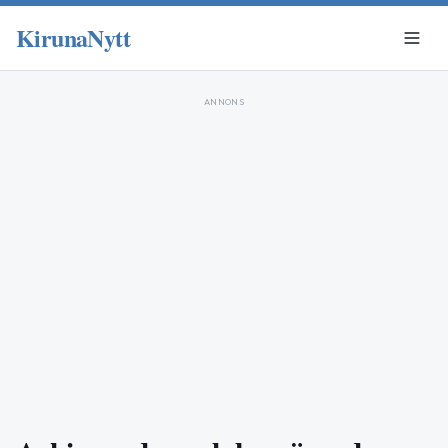
KirunaNytt
ANNONS