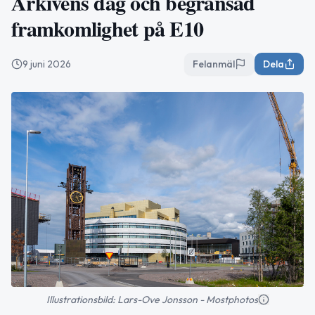
Arkivens dag och begränsad
framkomlighet på E10
9 juni 2026
Felanmäl
Dela
Illustrationsbild: Lars-Ove Jonsson - Mostphotos