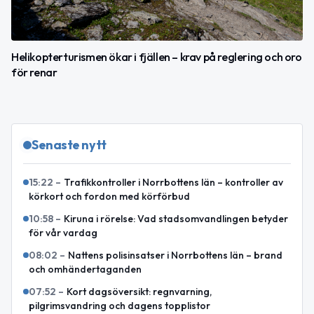
Helikopterturismen ökar i fjällen – krav på reglering och oro
för renar
Senaste nytt
15:22
–
Trafikkontroller i Norrbottens län – kontroller av
körkort och fordon med körförbud
10:58
–
Kiruna i rörelse: Vad stadsomvandlingen betyder
för vår vardag
08:02
–
Nattens polisinsatser i Norrbottens län – brand
och omhändertaganden
07:52
–
Kort dagsöversikt: regnvarning,
pilgrimsvandring och dagens topplistor