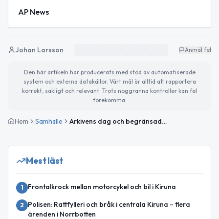
AP News
Johan Larsson
Anmäl fel
Den här artikeln har producerats med stöd av automatiserade
system och externa datakällor. Vårt mål är alltid att rapportera
korrekt, sakligt och relevant. Trots noggranna kontroller kan fel
förekomma.
Hem
Samhälle
Arkivens dag och begränsad framkomlighet på E10
Mest läst
Frontalkrock mellan motorcykel och bil i Kiruna
1
Polisen: Rattfylleri och bråk i centrala Kiruna – flera
2
ärenden i Norrbotten